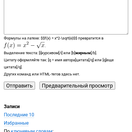
Формулы на латехе:
$$
f(x) =
x^2-\sqrt{x}
$$
превратится в
.
Выделение текста: [i]
курсивом
[/i] или [b]
жирным
[/b].
Цитату оформляйте так: [q = имя автора]цитата[/q] или [q]еще
цитата[/q].
Других команд или
HTML-тегов
здесь нет.
Записи
Последние 10
Избранные
По
ключевым словам
: