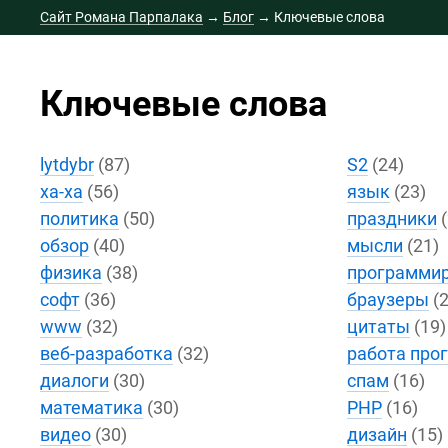
Сайт Романа Парпалака
→
Блог
→
Ключевые слова
Ключевые слова
lytdybr
(87)
S2
(24)
ха-ха
(56)
язык
(23)
политика
(50)
праздники
(
обзор
(40)
мысли
(21)
физика
(38)
программи
софт
(36)
браузеры
(2
www
(32)
цитаты
(19)
веб-разработка
(32)
работа про
диалоги
(30)
спам
(16)
математика
(30)
PHP
(16)
видео
(30)
дизайн
(15)