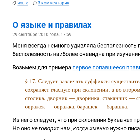
язык
3 комментария
О языке и правилах
29 сентября 2010 года, 17:59
Меня всегда немного удивляла бесполезность п
бесполезность наиболее очевидна при изучени
Возьмем для примера
первое попавшееся прав
§ 17. Следует различать суффиксы существит
сохраняет гласную при склонении, а во втором
столика, дворник — дворника, стаканчик — с
овражек — овражка, барашек — барашка.
Из него следует, что при склонении буква «е» пр
Но оно
не говорит
нам,
когда именно
нужно писат