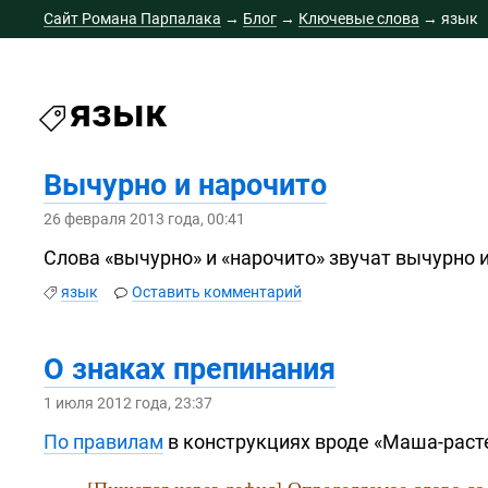
Сайт Романа Парпалака
→
Блог
→
Ключевые слова
→
язык
язык
Вычурно и нарочито
26 февраля 2013 года, 00:41
Слова «вычурно» и «нарочито» звучат вычурно и
язык
Оставить комментарий
О знаках препинания
1 июля 2012 года, 23:37
По правилам
в конструкциях вроде
«Маша-раст
[Пишется через дефис] Определяемое слово с