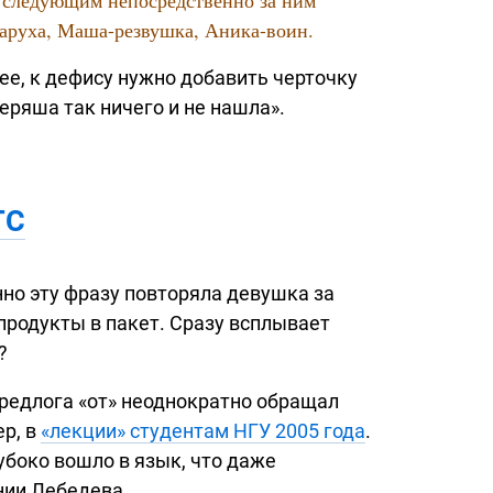
аруха,
Маша-резвушка,
Аника-воин.
е, к дефису нужно добавить черточку
еряша так ничего и не нашла».
ТС
но эту фразу повторяла девушка за
продукты в пакет. Сразу всплывает
?
редлога «от» неоднократно обращал
ер, в
«лекции» студентам НГУ 2005 года
.
убоко вошло в язык, что даже
нии Лебедева.