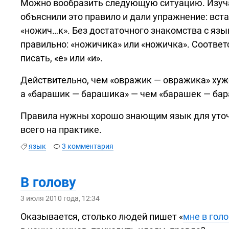
Можно вообразить следующую ситуацию. Изуч
объяснили это правило и дали упражнение: вст
«ножич…к». Без достаточного знакомства с язы
правильно: «ножичика» или «ножичка». Соответ
писать, «е» или «и».
Действительно, чем «овражик — овражика» хуж
а «барашик — барашика» — чем «барашек — бара
Правила нужны хорошо знающим язык для уточ
всего на практике.
язык
3 комментария
В голову
3 июля 2010 года, 12:34
Оказывается, столько людей пишет «
мне в гол