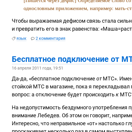
однословным приложением, например:
мать-ст
Чтобы выражаемая дефисом связь стала сильне
и превратить его в знак равенства: «Маша=раст
язык
2 комментария
Бесплатное подключение от М
16 апреля 2011 года, 19:51
Да-да,
«бесплатное подключение
от
МТС». Имен
стойкой МТС в магазине, пока я перекладывал 
вопрос: а отключение будет происходить
к
МТС
На недопустимость бездумного употребления п
внимание Лебедев. Об этом он говорит, наприм
Интересно, что неправильное «от» настолько гл
проскакивает несколько раз в самом выступле