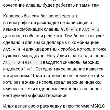
сочетание клавиш будет работать и там и там.
Казалось бы, сам бог велел сделать
в типографской раскладке не зависящие от
языка комбинации клавиш
и
Alt + 2
Alt + 3
для ввода собаки и решетки. Тем более, так уже
сделано и для знака доллара
с комбинацией
$
, и для квадратных скобок, которые тоже
Alt + 4
нужны в маркдауне. Но у Ильи в раскладке через
и
вводятся символы верхних
Alt + 2
Alt + 3
индексов
и
. Сегодня такое решение кажется
²
³
устаревшим. Я, кстати, вообще не помню, чтобы
хоть раз в жизни использовал верхние индексы
именно как эти отдельные символы, а не через
инструменты форматирования.
Илья делал свою раскладку в программе MSKLC