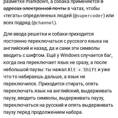
разметке markdown, а собака применяется
в
адресах электронной почты
в чатах, чтобы
«тегать» определенных людей (
) или
@supercoder
всех подряд (
).
@channel
Для ввода решетки и собаки приходится
постоянно переключаться с русского языка на
английский и назад, да и сами эти символы
вводить с шифтом. Ещё у Windows случается баг,
когда она переключает язык не сразу, а после
небольшой паузы: ты нажал
и уже
Alt + Shift
что-то
набираешь дальше, а язык не
переключился. Приходится стирать, опять
переключать язык на английский, выдерживать
паузу, вводить символы, выдерживать паузу,
переключаться на русский и опять выдерживать
паузу перед продолжением набора.