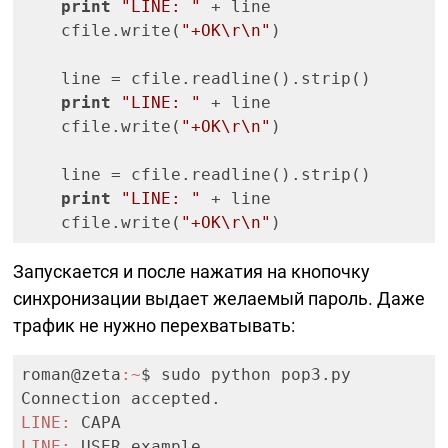
print
"LINE: "
 + line

    cfile.write(
"+OK\r\n"
)

    line = cfile.readline().strip()

print
"LINE: "
 + line

    cfile.write(
"+OK\r\n"
)

    line = cfile.readline().strip()

print
"LINE: "
 + line

    cfile.write(
"+OK\r\n"
Запускается и после нажатия на кнопочку
синхронизации выдает желаемый пароль. Даже
трафик не нужно перехватывать:
roman@zeta
:~
$ sudo python pop3.py

LINE:
LINE: