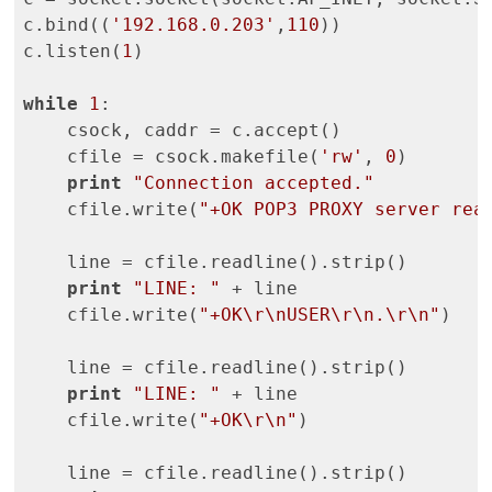
c.bind((
'192.168.0.203'
,
110
))

c.listen(
1
)

while
1
:

    csock, caddr = c.accept()

    cfile = csock.makefile(
'rw'
, 
0
)

print
"Connection accepted."
    cfile.write(
"+OK POP3 PROXY server rea
    line = cfile.readline().strip()

print
"LINE: "
 + line

    cfile.write(
"+OK\r\nUSER\r\n.\r\n"
)

    line = cfile.readline().strip()

print
"LINE: "
 + line

    cfile.write(
"+OK\r\n"
)

    line = cfile.readline().strip()
