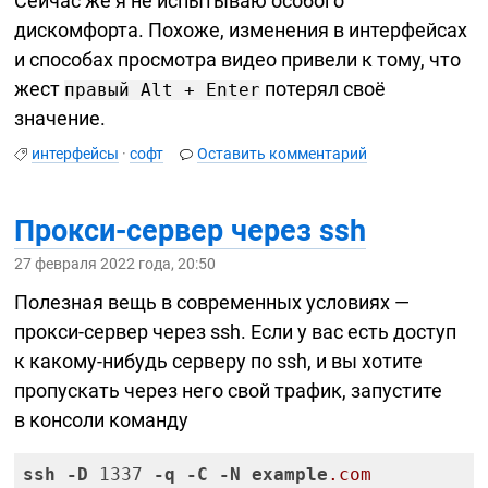
Сейчас же я не испытываю особого
дискомфорта. Похоже, изменения в интерфейсах
и способах просмотра видео привели к тому, что
жест
потерял своё
правый Alt + Enter
значение.
интерфейсы
·
софт
Оставить комментарий
Прокси-сервер
через ssh
27 февраля 2022 года, 20:50
Полезная вещь в современных условиях —
прокси-сервер
через ssh. Если у вас есть доступ
к
какому-нибудь
серверу по ssh, и вы хотите
пропускать через него свой трафик, запустите
в консоли команду
ssh
-D
 1337 
-q
-C
-N
example
.com