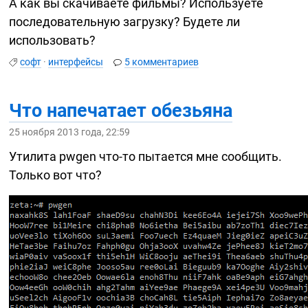
А как вы скачиваете фильмы? Используете
последовательную загрузку? Будете ли
использовать?
софт
·
интерфейсы
5 комментариев
Что напечатает обезьяна
25 ноября 2013 года, 22:59
Утилита pwgen
что-то
пытается мне сообщить.
Только вот что?