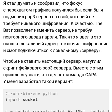
Я стал думать и сообразил, что фокус
с перехватом трафика получился бы, если бы я
подменил
pop3-сервер
на свой, который не
требует никакого шифрования. К счастью, The
Bat позволяет изменить сервер, не требуя
повторного ввода пароля. Так что я ввел в это
окошко локальный адрес, отключил шифрование
и смог подключиться к локальному «серверу».
Чтобы не ставить настоящий сервер, нагуглил
скрипт фейкового
pop3-сервера.
Вместе с этим
пришлось узнать, что делает команда CAPA.
У меня заработал такой вариант:
#!/usr/bin/env python
import 
socket
c = socket.socket(socket.AF_INET, socket.SO