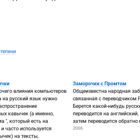
степени
ычки
Заморочки с Промтом
очего влияния компьютеров
Общеизвестна народная заб
а на русский язык нужно
связанная с переводчиком P
аспространение
Берется
какой-нибудь
русски
ых кавычек (а именно,
переводится на английский,
а ", который есть на
затем переводится обратно 
 и часто используется
2006
ычек) на тексты,