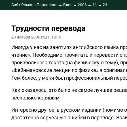
Сайт Романа Парпалака
→
Блог
→
2006
→
11
→
23
Трудности перевода
23 ноября 2006 года, 18:10
Иногда у нас на занятиях английского языка 
чтение». Необходимо прочитать и перевести о
произвольного текста (на физическую тему), п
«Фейнмановские лекции по физике» в оригинале
Тем более, у меня был профессиональный перев
Как оказалось, это было не самое лучшее реше
несколько корявым.
Интересно другое, в русском издании (помимо о
достаточно серьезные ошибки в переводе. Воз