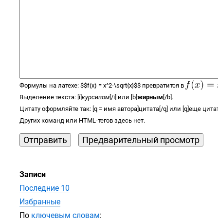
Формулы на латехе:
$$
f(x) =
x^2-\sqrt{x}
$$
превратится в
Выделение текста: [i]
курсивом
[/i] или [b]
жирным
[/b].
Цитату оформляйте так: [q = имя автора]цитата[/q] или [q]еще цитат
Других команд или
HTML-тегов
здесь нет.
Записи
Последние 10
Избранные
По
ключевым словам
: