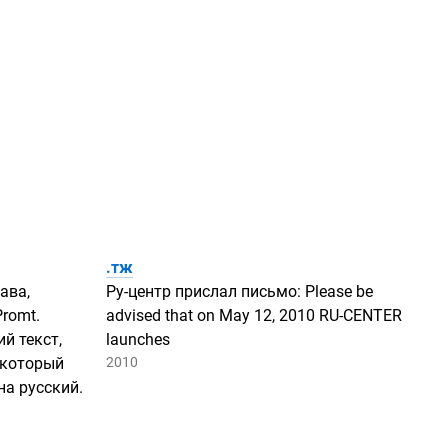
.тж
ава,
Ру-центр
прислал письмо: Please be
romt.
advised that on May 12, 2010
RU-CENTER
й текст,
launches
 который
2010
на русский.