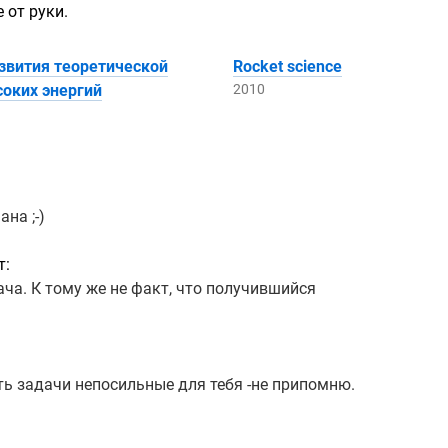
 от руки.
звития теоретической
Rocket science
оких энергий
2010
мана
;-)
т:
ача. К тому же не факт, что получившийся
сть задачи непосильные для тебя -не припомню.