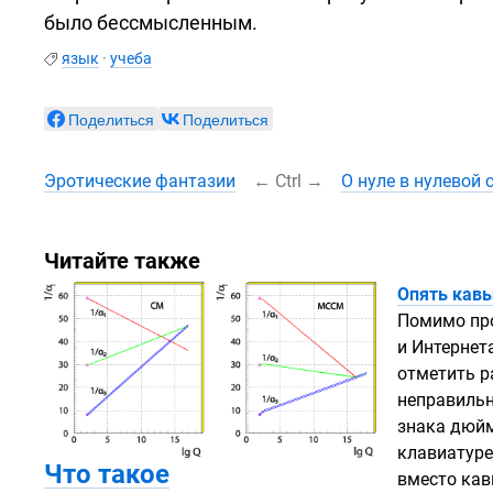
было бессмысленным.
язык
·
учеба
Поделиться
Поделиться
Эротические фантазии
←
Ctrl
→
О нуле в нулевой 
Читайте также
Опять кав
Помимо пр
и Интернет
отметить р
неправильн
знака дюйм
клавиатуре
Что такое
вместо кав