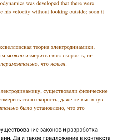
trodynamics was developed that there were
 his velocity without looking outside; soon it
аксвелловская теория электродинамики,
рым
можно
измерить свою скорость, не
спериментально
, что
нельзя
.
 электродинамику, существовали физические
змерить свою скорость, даже не выглянув
нтально
было установлено, что это
существование законов и разработка
ени. Да и такое предложение в контексте