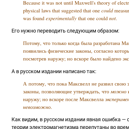
Because it was not until Maxwell's theory of elec
physical laws that suggested that one
could
measure
was found
experimentally
that one could
not
.
Его нужно переводить следующим образом:
Потому, что только когда была разработана М
появились физические законы, согласно кото
посмотрев наружу; но вскоре было найдено
эк
А в русском издании написано так:
А потому, что пока Максвелл не развил свою
законы, позволяющие утверждать, что
можно
и
наружу; но вскоре после Максвелла
экспериме
невозможно
.
Как видим, в русском издании явная ошибка — 
теории электромагнетизма перепутаны во врем