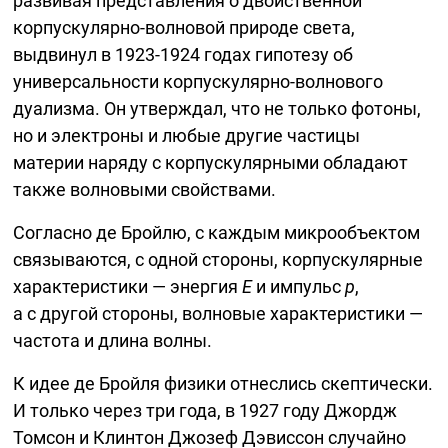
развивая представления о двойственной
корпускулярно-волновой
природе света,
выдвинул в
1923-1924
годах гипотезу об
универсальности
корпускулярно-волнового
дуализма. Он утверждал, что не только фотоны,
но и электроны и любые другие частицы
материи наряду с корпускулярными обладают
также волновыми свойствами.
Согласно де Бройлю, с каждым микрообъектом
связываются, с одной стороны, корпускулярные
характеристики — энергия
E
и импульс
p
,
а с другой стороны, волновые характеристики —
частота и длина волны.
К идее де Бройля физики отнеслись скептически.
И только через три года, в 1927 году Джордж
Томсон и Клинтон Джозеф Дэвиссон случайно