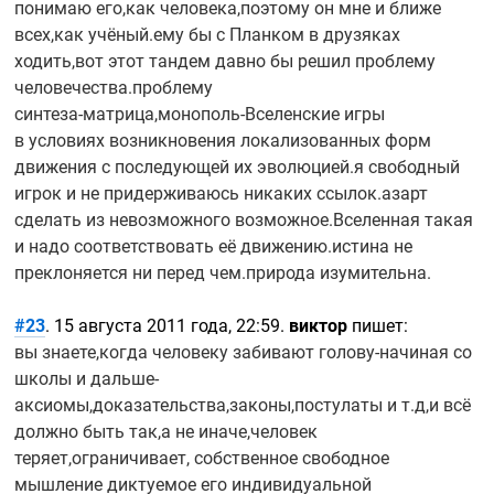
понимаю его,как человека,поэтому он мне и ближе
всех,как учёный.ему бы с Планком в друзяках
ходить,вот этот тандем давно бы решил проблему
человечества.проблему
синтеза-матрица,монополь-Вселенские
игры
в условиях возникновения локализованных форм
движения с последующей их эволюцией.я свободный
игрок и не придерживаюсь никаких ссылок.азарт
сделать из невозможного возможное.Вселенная такая
и надо соответствовать её движению.истина не
преклоняется ни перед чем.природа изумительна.
#23
. 15 августа 2011 года, 22:59.
виктор
пишет:
вы знаете,когда человеку забивают
голову-начиная
со
школы и дальше-
аксиомы,доказательства,законы,постулаты и т.д,и всё
должно быть так,а не иначе,человек
теряет,ограничивает, собственное свободное
мышление диктуемое его индивидуальной