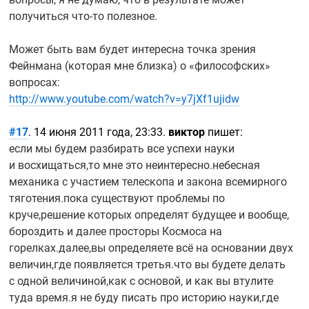
получиться
что-то
полезное.
Может быть вам будет интересна точка зрения
Фейнмана (которая мне близка) о «философских»
вопросах:
http://www.youtube.com/watch?v=y7jXf1ujidw
#17
. 14 июня 2011 года, 23:33.
виктор
пишет:
если мы будем разбирать все успехи науки
и восхищаться,то мне это неинтересно.небесная
механика с участием телескопа и закона всемирного
тяготения.пока существуют проблемы по
круче,решение которых определят будущее и вообще,
бороздить и далее просторы Космоса на
горелках.далее,вы определяете всё на основании двух
величин,где появляется третья.что вы будете делать
с одной величиной,как с основой, и как вы втулите
туда время.я не буду писать про историю науки,где