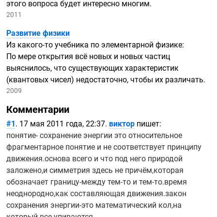
этого вопроса будет интересно многим.
2011
Развитие физики
Из
какого-то
учебника по элементарной физике:
По мере открытия всё новых и новых частиц
выяснилось, что существующих характеристик
(квантовых чисел) недостаточно, чтобы их различать.
2009
Комментарии
#1
. 17 мая 2011 года, 22:37.
виктор
пишет:
понятие- сохранение энергии это относительное
фрагментарное понятие и не соответствует принципу
движения.основа всего и что под него природой
заложено,и симметрия здесь не причём,которая
обозначает
границу-между
тем-то
и
тем-то.время
неоднородно,как составляющая движения.закон
сохранения
энергии-это
математический кол,на
который все упираются.