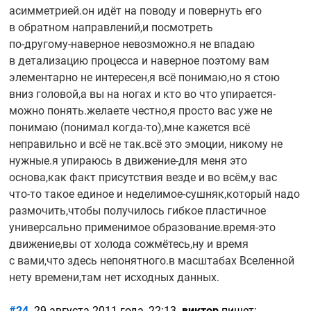
асимметрией.он идёт на поводу и повернуть его
в обратном направлений,и посмотреть
по-другому-наверное
невозможно.я не впадаю
в детализацию процесса и наверное поэтому вам
элементарно не интересен,я всё понимаю,но я стою
вниз головой,а вы на ногах и кто во что упирается-
можно понять.желаете честно,я просто вас уже не
понимаю (понимал
когда-то),мне
кажется всё
неправильно и всё не так.всё это эмоции, никому не
нужные.я упираюсь в
движение-для
меня это
основа,как факт присутствия везде и во всём,у вас
что-то
такое единое и
неделимое-сушняк,который
надо
размочить,чтобы получилось гибкое пластичное
универсально применимое
образование.время-это
движение,вы от холода сожмётесь,ну и время
с вами,что здесь непонятного.в масштабах Вселенной
нету времени,там нет исходных данных.
#24
. 29 августа 2011 года, 22:13.
виктор
пишет: