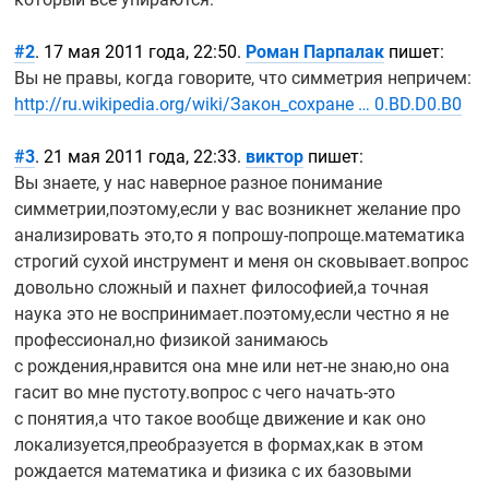
#2
. 17 мая 2011 года, 22:50.
Роман Парпалак
пишет:
Вы не правы, когда говорите, что симметрия непричем:
http://ru.wikipedia.org/wiki/Закон_сохране … 0.BD.D0.B0
#3
. 21 мая 2011 года, 22:33.
виктор
пишет:
Вы знаете, у нас наверное разное понимание
симметрии,поэтому,если у вас возникнет желание про
анализировать это,то я
попрошу-попроще.математика
строгий сухой инструмент и меня он сковывает.вопрос
довольно сложный и пахнет философией,а точная
наука это не воспринимает.поэтому,если честно я не
профессионал,но физикой занимаюсь
с рождения,нравится она мне или
нет-не
знаю,но она
гасит во мне пустоту.вопрос с чего
начать-это
с понятия,а что такое вообще движение и как оно
локализуется,преобразуется в формах,как в этом
рождается математика и физика с их базовыми