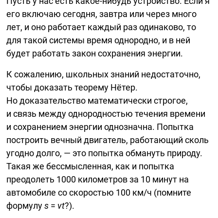
Пусть у нас есть
какое-нибудь
устройство. Если я
его включаю сегодня, завтра или через много
лет, и оно работает каждый раз одинаково, то
для такой системы время однородно, и в ней
будет работать закон сохранения энергии.
К сожалению, школьных знаний недостаточно,
чтобы доказать теорему Нётер.
Но доказательство математически строгое,
и связь между однородностью течения времени
и сохранением энергии однозначна. Попытка
построить вечный двигатель, работающий сколь
угодно долго, — это попытка обмануть природу.
Такая же бессмысленная, как и попытка
преодолеть 1000 километров за 10 минут на
автомобиле со скоростью
100 км/ч
(помните
формулу
s
=
vt
?).