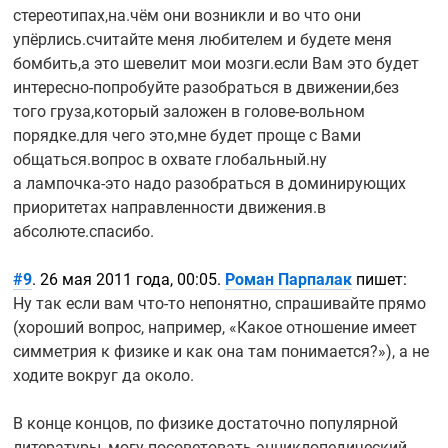
стереотипах,на.чём они возникли и во что они
упёрлись.считайте меня любителем и будете меня
бомбить,а это шевелит мои мозги.если Вам это будет
интересно-попробуйте
разобраться в движении,без
того груза,который заложен в
голове-вольном
порядке.для чего это,мне будет проще с Вами
общаться.вопрос в охвате глобальный.ну
а
лампочка-это
надо разобраться в доминирующих
приоритетах направленности движения.в
абсолюте.спасибо.
#9
. 26 мая 2011 года, 00:05.
Роман Парпалак
пишет:
Ну так если вам
что-то
непонятно, спрашивайте прямо
(хороший вопрос, например, «Какое отношение имеет
симметрия к физике и как она там понимается?»), а не
ходите вокруг да около.
В конце концов, по физике достаточно популярной
литературы, могу посоветовать энциклопедический