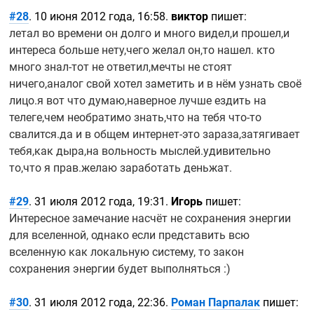
#28
. 10 июня 2012 года, 16:58.
виктор
пишет:
летал во времени он долго и много видел,и прошел,и
интереса больше нету,чего желал он,то нашел. кто
много
знал-тот
не ответил,мечты не стоят
ничего,аналог свой хотел заметить и в нём узнать своё
лицо.я вот что думаю,наверное лучше ездить на
телеге,чем необратимо знать,что на тебя
что-то
свалится.да и в общем
интернет-это
зараза,затягивает
тебя,как дыра,на вольность мыслей.удивительно
то,что я прав.желаю заработать деньжат.
#29
. 31 июля 2012 года, 19:31.
Игорь
пишет:
Интересное замечание насчёт не сохранения энергии
для вселенной, однако если представить всю
вселенную как локальную систему, то закон
сохранения энергии будет выполняться :)
#30
. 31 июля 2012 года, 22:36.
Роман Парпалак
пишет: