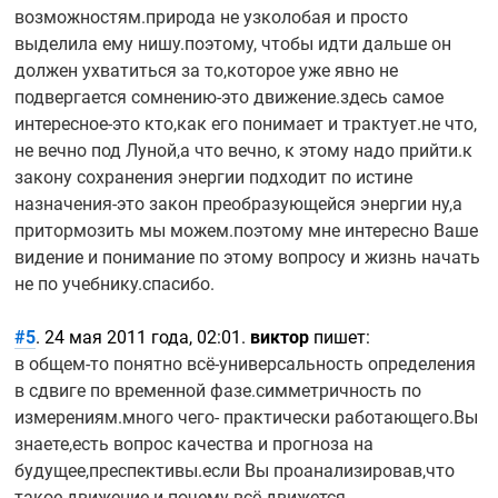
возможностям.природа не узколобая и просто
выделила ему нишу.поэтому, чтобы идти дальше он
должен ухватиться за то,которое уже явно не
подвергается
сомнению-это
движение.здесь самое
интересное-это
кто,как его понимает и трактует.не что,
не вечно под Луной,а что вечно, к этому надо прийти.к
закону сохранения энергии подходит по истине
назначения-это
закон преобразующейся энергии ну,а
притормозить мы можем.поэтому мне интересно Ваше
видение и понимание по этому вопросу и жизнь начать
не по учебнику.спасибо.
#5
. 24 мая 2011 года, 02:01.
виктор
пишет:
в
общем-то
понятно
всё-универсальность
определения
в сдвиге по временной фазе.симметричность по
измерениям.много чего- практически работающего.Вы
знаете,есть вопрос качества и прогноза на
будущее,преспективы.если Вы проанализировав,что
такое движение и почему всё движется