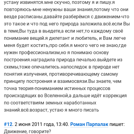
устану извинятся.мне скучно, поэтому я и пишу.я
повторяюсь-мне
ненужны ваши знания,потому что они
везде расписаны.давайте разберёмся с
движением-что
это такое и что под него природа заложила.всё.если Вы
в теме,Вы туда в вьедете,а если нет,то каждому своё
понимание вещей.я дилетант и любитель, и Вам легче
меня будет костить,про себя.я много чего не знаю,где
нужен профессионализм,но я понимаю основу
построения.наградила природа печалью.выйдете из
схемы,тоже опечалитесь.напоследок в природе нет
понятия излучения, противоречивающему самому
принципу построения и взаимосвязи.Вы знаете, чем
точна
теория-пониманием
истинных процессов
происходящих во Вселенной,а дальше идёт коррекция
по соответствиям земных наработанных
знаний.всё.возраст, устаю я много писать
#12
. 2 июня 2011 года, 13:40.
Роман Парпалак
пишет:
Движение, говорите?