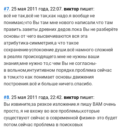
#7
. 25 мая 2011 года, 22:07.
виктор
пишет:
всё не так,всё не так,как надо.я вообще не
понимаю,что Вы там мне нового написали.что там
править.заветы древних дедов.пока Вы не разберёте
основы от чего высвечиваются вся эта
атрибутика-симметрия,а
что такое
сохранение-успокоение
души.всё намного сложней
в реалях происходящего.мне не нужны ваши
знания,мне нужно то,с чем Вы не согласны-
в вольном,интуитивном порядке.проблема сейчас
в том,кто как понимает основы движения
построения.всё и больше ничего.спасибо.
#8
. 25 мая 2011 года, 22:42.
виктор
пишет:
Вы извините,за резкое изложение.я пишу ВАМ очень
просто, я не вхожу во все проблемы,которые
существуют сейчас в современной физике- это будет
потом.сейчас проблема в поисковых