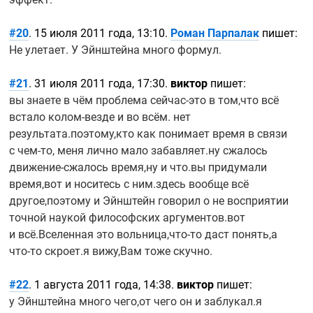
#20
. 15 июля 2011 года, 13:10.
Роман Парпалак
пишет:
Не улетает. У Эйнштейна много формул.
#21
. 31 июля 2011 года, 17:30.
виктор
пишет:
вы знаете в чём проблема
сейчас-это
в том,что всё
встало
колом-везде
и во всём. нет
результата.поэтому,кто как понимает время в связи
с
чем-то,
меня лично мало забавляет.ну сжалось
движение-сжалось
время,ну и что.вы придумали
время,вот и носитесь с ним.здесь вообще всё
другое,поэтому и Эйнштейн говорил о не восприятии
точной наукой философских аргументов.вот
и всё.Вселенная это
вольница,что-то
даст понять,а
что-то
скроет.я вижу,Вам тоже скучно.
#22
. 1 августа 2011 года, 14:38.
виктор
пишет:
у Эйнштейна много чего,от чего он и заблукал.я