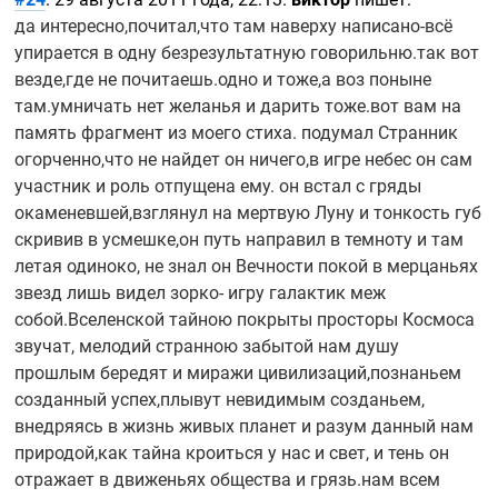
да интересно,почитал,что там наверху
написано-всё
упирается в одну безрезультатную говорильню.так вот
везде,где не почитаешь.одно и тоже,а воз поныне
там.умничать нет желанья и дарить тоже.вот вам на
память фрагмент из моего стиха. подумал Странник
огорченно,что не найдет он ничего,в игре небес он сам
участник и роль отпущена ему. он встал с гряды
окаменевшей,взглянул на мертвую Луну и тонкость губ
скривив в усмешке,он путь направил в темноту и там
летая одиноко, не знал он Вечности покой в мерцаньях
звезд лишь видел зорко- игру галактик меж
собой.Вселенской тайною покрыты просторы Космоса
звучат, мелодий странною забытой нам душу
прошлым бередят и миражи цивилизаций,познаньем
созданный успех,плывут невидимым созданьем,
внедряясь в жизнь живых планет и разум данный нам
природой,как тайна кроиться у нас и свет, и тень он
отражает в движеньях общества и грязь.нам всем