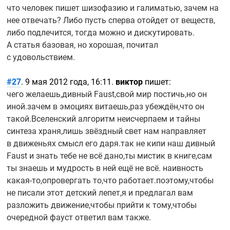
что человек пишет шизофазию и галиматью, зачем на
нее отвечать? Либо пусть сперва отойдет от веществ,
либо подлечится, тогда можно и дискутировать.
А статья базовая, но хорошая, почитал
с удовольствием.
#27
. 9 мая 2012 года, 16:11.
виктор
пишет:
чего желаешь,дивный Faust,свой мир постичь,но он
иной.зачем в эмоциях витаешь,раз убеждён,что он
такой.Вселенский алгоритм неисчерпаем и тайны
синтеза храня,лишь звёздный свет нам направляет
в движеньях смысл его даря.так не кипи наш дивный
Faust и знать тебе не всё дано,ты мистик в книге,сам
ты знаешь и мудрость в ней ещё не всё. наивность
какая-то,опровергать
то,что работает.поэтому,чтобы
не писали этот детский лепет,я и предлагал вам
разложить движение,чтобы прийти к тому,чтобы
очередной фауст ответил вам также.