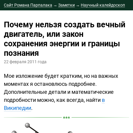
Сайт Романа Парпалака
→
Заметки
→
Научный калейдоскоп
→
Почему нельзя создать вечный двигатель, или закон
Почему нельзя создать вечный
сохранения энергии и границы познания
двигатель, или закон
сохранения энергии и границы
познания
22 февраля 2011 года
Мое изложение будет кратким, но на важных
моментах я остановлюсь подробнее.
Дополнительные детали и математические
подробности можно, как всегда, найти
в
Википедии
.