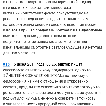
в основном присутствовал эмпирический подход
и гениальный подхват случайностей,и
интуиции.констатация факта присутствия,но не
реального определения и т.д.вот сколько я вам
наговорил.одним словом говорильня.вот так всему
и во всём пришел предел.мы болтаемся,а яйцеголовые
смеются над нами.диалога возможно не
получится,течение ваших мыслей мне понятны
изначально.вы смотрите в светлое будущее,а я
нет-там
для нас места нет.
#18
. 15 июня 2011 года, 00:26.
виктор
пишет:
спасибо,что ответили.хочу подчеркнуть одно,что
ЭЙНШТЕЙН СОЖАЛЕЛ ОБ ЭТОМ,а вот почему.к
философии я не имею отношения и откровенно
сказать, вряд ли кто
скажет-что
это такое,потому что
рождается она с человеком и доступна в дискуссиях,и
под бутылочку.ну,а мне нужна конкретика,точность
и универсальность природной схемы локализации