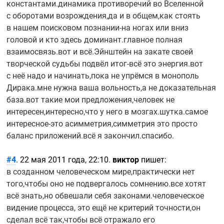
константами.динамика противоречий во Вселенной
с оборотами возрождения,да и в общем,как стоять
в нашем поисковом
познании-на
ногах или вниз
головой и кто здесь доминант.главное полная
взаимосвязь.вот и всё.Эйнштейн на закате своей
творческой судьбы подвёл
итог-всё
это энергия.вот
с неё надо и начинать,пока не упрёмся в монополь
Дирака.мне нужна ваша вольность,а не доказательная
база.вот такие мои предложения,человек не
интересен,интересно,что у него в мозгах.шутка.самое
интересное-это
асимметрия,симметрия это просто
баланс приложений.всё я закончил.спасибо.
#4
. 22 мая 2011 года, 22:10.
виктор
пишет:
в созданном человеческом мире,практически нет
того,чтобы оно не подвергалось сомнению.все хотят
всё знать,но обвешали себя законами.человеческое
видение процесса, это ещё не критерий точности,он
сделал всё так,чтобы всё отражало его