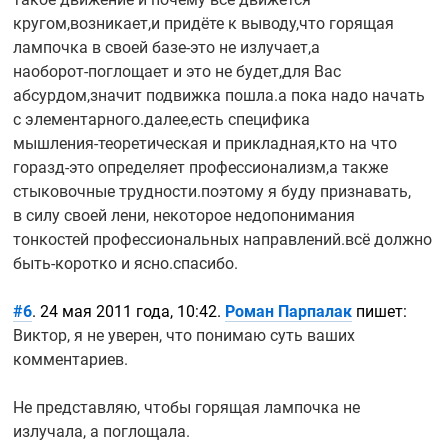
кругом,возникает,и придёте к выводу,что горящая
лампочка в своей
базе-это
не излучает,а
наоборот-поглощает
и это не будет,для Вас
абсурдом,значит подвижка пошла.а пока надо начать
с элементарного.далее,есть специфика
мышления-теоретическая
и прикладная,кто на что
горазд-это
определяет профессионализм,а также
стыковочные трудности.поэтому я буду признавать,
в силу своей лени, некоторое недопонимания
тонкостей профессиональных направлений.всё должно
быть-коротко
и ясно.спасибо.
#6
. 24 мая 2011 года, 10:42.
Роман Парпалак
пишет:
Виктор, я не уверен, что понимаю суть ваших
комментариев.
Не представляю, чтобы горящая лампочка не
излучала, а поглощала.