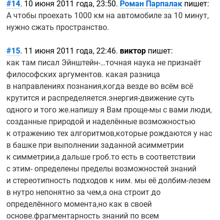
#14
. 10 июня 2011 года, 23:50.
Роман Парпалак
пишет:
А чтобы проехать 1000 км на автомобиле за 10 минут,
нужно сжать пространство.
#15
. 11 июня 2011 года, 22:46.
виктор
пишет:
как там писал
Эйнштейн-…точная
наука не признаёт
философских аргументов. какая разница
в направлениях познания,когда везде во всём всё
крутится и
распределяется.энергия-движение
суть
одного и того же.напишу я Вам
проще-мы
с вами люди,
созданные природой и наделённые возможностью
к отражению тех алгоритмов,которые рождаются у нас
в башке при выполнении заданной асимметрии
к симметрии,а дальше гроб.то есть в соответствии
с этим- определены пределы возможностей знаний
и стереотипность подходов к ним. мы её
долбим-лезем
в нутро непонятно за чем,а она строит до
определённого момента,но как в своей
основе.фрагментарность знаний по всем