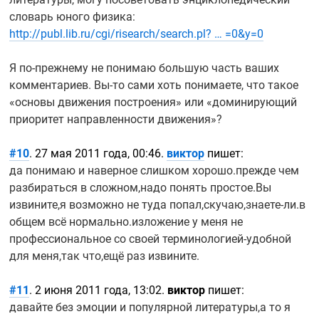
словарь юного физика:
http://publ.lib.ru/cgi/risearch/search.pl? … =0&y=0
Я
по-прежнему
не понимаю большую часть ваших
комментариев.
Вы-то
сами хоть понимаете, что такое
«основы движения построения» или «доминирующий
приоритет направленности движения»?
#10
. 27 мая 2011 года, 00:46.
виктор
пишет:
да понимаю и наверное слишком хорошо.прежде чем
разбираться в сложном,надо понять простое.Вы
извините,я возможно не туда
попал,скучаю,знаете-ли.в
общем всё нормально.изложение у меня не
профессиональное со своей
терминологией-удобной
для меня,так что,ещё раз извините.
#11
. 2 июня 2011 года, 13:02.
виктор
пишет:
давайте без эмоции и популярной литературы,а то я