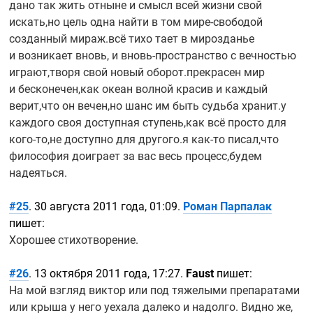
дано так жить отныне и смысл всей жизни свой
искать,но цель одна найти в том
мире-свободой
созданный мираж.всё тихо тает в мирозданье
и возникает вновь, и
вновь-пространство
с вечностью
играют,творя свой новый оборот.прекрасен мир
и бесконечен,как океан волной красив и каждый
верит,что он вечен,но шанс им быть судьба хранит.у
каждого своя доступная ступень,как всё просто для
кого-то,не
доступно для другого.я
как-то
писал,что
философия доиграет за вас весь процесс,будем
надеяться.
#25
. 30 августа 2011 года, 01:09.
Роман Парпалак
пишет:
Хорошее стихотворение.
#26
. 13 октября 2011 года, 17:27.
Faust
пишет:
На мой взгляд виктор или под тяжелыми препаратами
или крыша у него уехала далеко и надолго. Видно же,