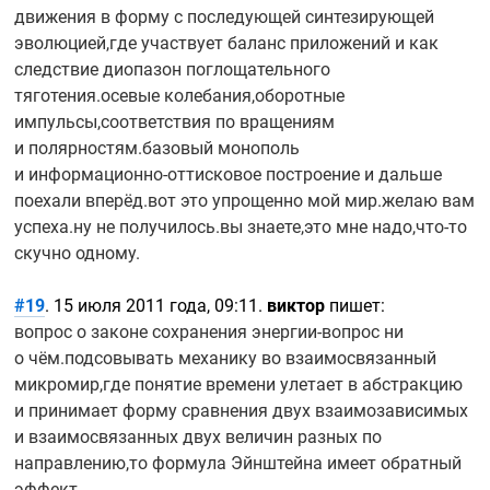
движения в форму с последующей синтезирующей
эволюцией,где участвует баланс приложений и как
следствие диопазон поглощательного
тяготения.осевые колебания,оборотные
импульсы,соответствия по вращениям
и полярностям.базовый монополь
и
информационно-оттисковое
построение и дальше
поехали вперёд.вот это упрощенно мой мир.желаю вам
успеха.ну не получилось.вы знаете,это мне
надо,что-то
скучно одному.
#19
. 15 июля 2011 года, 09:11.
виктор
пишет:
вопрос о законе сохранения
энергии-вопрос
ни
о чём.подсовывать механику во взаимосвязанный
микромир,где понятие времени улетает в абстракцию
и принимает форму сравнения двух взаимозависимых
и взаимосвязанных двух величин разных по
направлению,то формула Эйнштейна имеет обратный
эффект.