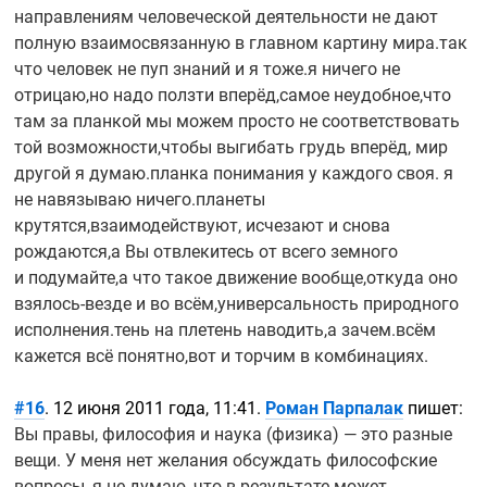
направлениям человеческой деятельности не дают
полную взаимосвязанную в главном картину мира.так
что человек не пуп знаний и я тоже.я ничего не
отрицаю,но надо ползти вперёд,самое неудобное,что
там за планкой мы можем просто не соответствовать
той возможности,чтобы выгибать грудь вперёд, мир
другой я думаю.планка понимания у каждого своя. я
не навязываю ничего.планеты
крутятся,взаимодействуют, исчезают и снова
рождаются,а Вы отвлекитесь от всего земного
и подумайте,а что такое движение вообще,откуда оно
взялось-везде
и во всём,универсальность природного
исполнения.тень на плетень наводить,а зачем.всём
кажется всё понятно,вот и торчим в комбинациях.
#16
. 12 июня 2011 года, 11:41.
Роман Парпалак
пишет:
Вы правы, философия и наука (физика) — это разные
вещи. У меня нет желания обсуждать философские
вопросы, я не думаю, что в результате может