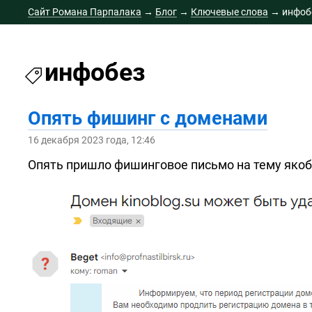
Сайт Романа Парпалака
→
Блог
→
Ключевые слова
→
инфоб
инфобез
Опять фишинг с доменами
16 декабря 2023 года, 12:46
Опять пришло фишинговое письмо на тему яко