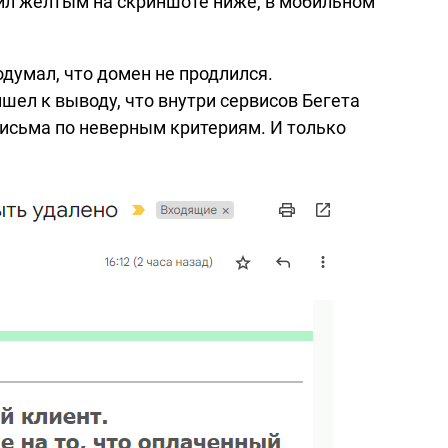
елил желтым на скриншоте ниже, в мобильном
одумал, что домен не продлился.
ишел к выводу, что внутри сервисов Бегета
исьма по неверным критериям. И только