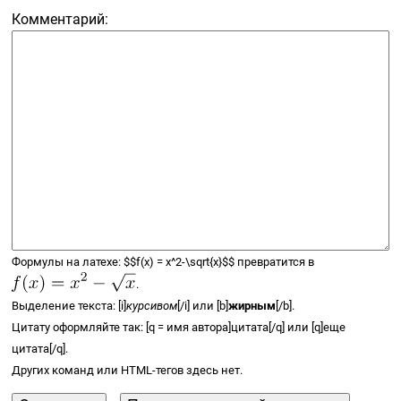
Комментарий:
Формулы на латехе:
$$
f(x) =
x^2-\sqrt{x}
$$
превратится в
.
Выделение текста: [i]
курсивом
[/i] или [b]
жирным
[/b].
Цитату оформляйте так: [q = имя автора]цитата[/q] или [q]еще
цитата[/q].
Других команд или
HTML-тегов
здесь нет.