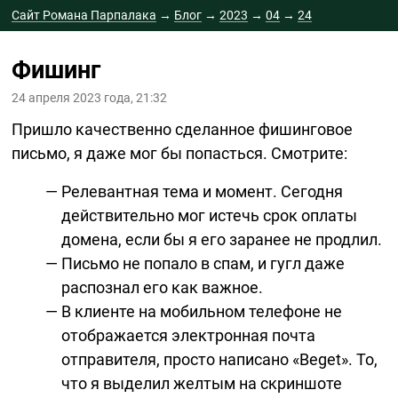
Сайт Романа Парпалака
→
Блог
→
2023
→
04
→
24
Фишинг
24 апреля 2023 года, 21:32
Пришло качественно сделанное фишинговое
письмо, я даже мог бы попасться. Смотрите:
Релевантная тема и момент. Сегодня
действительно мог истечь срок оплаты
домена, если бы я его заранее не продлил.
Письмо не попало в спам, и гугл даже
распознал его как важное.
В клиенте на мобильном телефоне не
отображается электронная почта
отправителя, просто написано «Beget». То,
что я выделил желтым на скриншоте