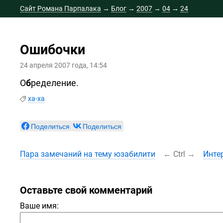
Сайт Романа Парпалака
→
Блог
→
2007
→
04
→
24
Ошибочки
24 апреля 2007 года, 14:54
О
б
ределение.
ха-ха
Поделиться
Поделиться
Пара замечаний на тему юзабилити
←
Ctrl
→
Инте
Оставьте свой комментарий
Ваше имя: