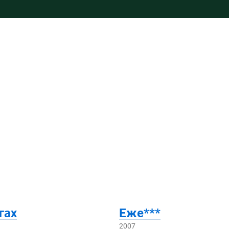
гах
Еже***
2007