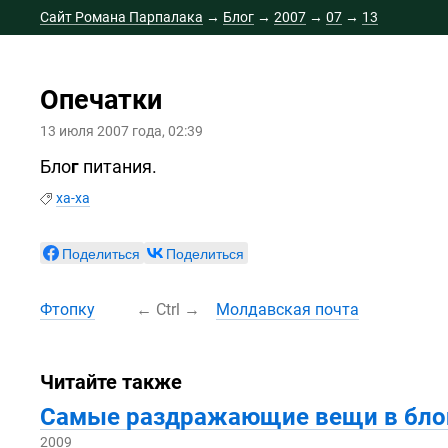
Сайт Романа Парпалака
→
Блог
→
2007
→
07
→
13
Опечатки
13 июля 2007 года, 02:39
Бло
г
питания.
ха-ха
Поделиться
Поделиться
Фтопку
←
Ctrl
→
Молдавская почта
Читайте также
Самые раздражающие вещи в бло
2009