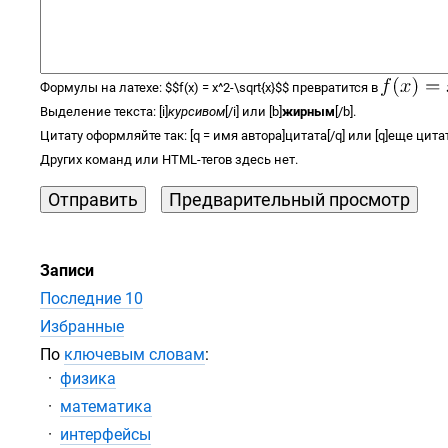
Формулы на латехе:
$$
f(x) =
x^2-\sqrt{x}
$$
превратится в
Выделение текста: [i]
курсивом
[/i] или [b]
жирным
[/b].
Цитату оформляйте так: [q = имя автора]цитата[/q] или [q]еще цитат
Других команд или
HTML-тегов
здесь нет.
Записи
Последние 10
Избранные
По
ключевым словам
:
физика
математика
интерфейсы