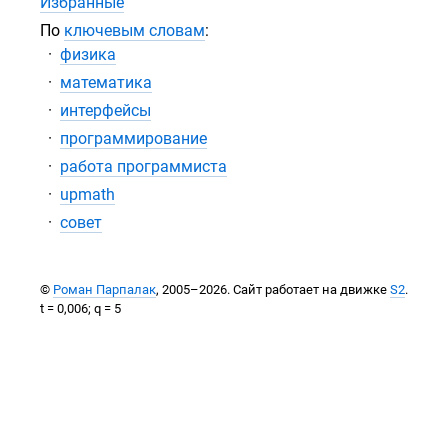
Избранные
По
ключевым словам
:
физика
математика
интерфейсы
программирование
работа программиста
upmath
совет
©
Роман Парпалак
, 2005–2026. Сайт работает на движке
S2
.
t = 0,006; q = 5