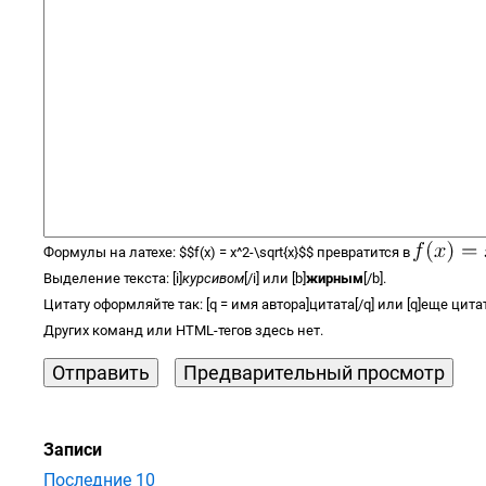
Формулы на латехе:
$$
f(x) =
x^2-\sqrt{x}
$$
превратится в
Выделение текста: [i]
курсивом
[/i] или [b]
жирным
[/b].
Цитату оформляйте так: [q = имя автора]цитата[/q] или [q]еще цитат
Других команд или
HTML-тегов
здесь нет.
Записи
Последние 10