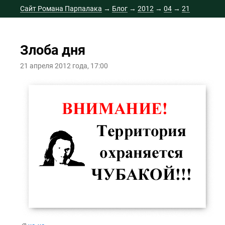
Сайт Романа Парпалака
→
Блог
→
2012
→
04
→
21
Злоба дня
21 апреля 2012 года, 17:00