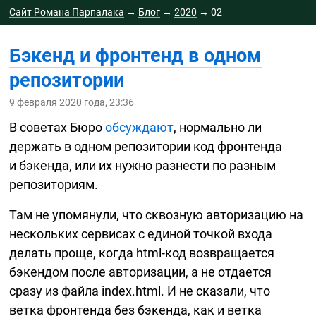
Сайт Романа Парпалака
→
Блог
→
2020
→
02
Бэкенд и фронтенд в одном
репозитории
9 февраля 2020 года, 23:36
В советах Бюро
обсуждают
, нормально ли
держать в одном репозитории код фронтенда
и бэкенда, или их нужно разнести по разным
репозиториям.
Там не упомянули, что сквозную авторизацию на
нескольких сервисах с единой точкой входа
делать проще, когда
html-код
возвращается
бэкендом после авторизации, а не отдается
сразу из файла index.html. И не сказали, что
ветка фронтенда без бэкенда, как и ветка