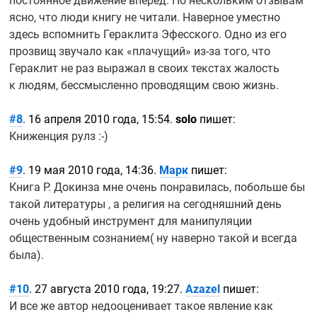
постоянное движение вперед. По нескольким отзывам
ясно, что люди книгу не читали. Наверное уместно
здесь вспомнить Гераклита Эфесского. Одно из его
прозвищ звучало как «плачущий»
из-за
того, что
Гераклит не раз выражал в своих текстах жалость
к людям, бессмысленно проводящим свою жизнь.
#8
. 16 апреля 2010 года, 15:54.
solo
пишет:
Книженция рулз
:-)
#9
. 19 мая 2010 года, 14:36.
Марк
пишет:
Книга Р. Докинза мне очень понравилась, побольше бы
такой литературы , а религия на сегодняшний день
очень удобный инструмент для манипуляции
общественным сознанием( ну наверно такой и всегда
была).
#10
. 27 августа 2010 года, 19:27.
Azazel
пишет:
И все же автор недооценивает такое явление как