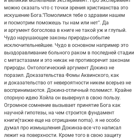
и великий молельный эксперимент. Про эксперимент
можно сказать что с точки зрения христианства это
искушение Бога."Помолимся тебе о здравии нашем
и посмотрим поможешь ты нам или нет". Да
и аргумент богослова в книге не такой уж и глупый.
Чудо нарушающее законы
природы-событие
исключительнейшее. Чудо в основном например это
выздоравливание больного раком в последней стадии
с метастазами и это никак не противоречит законам
природы. Онтологический аргумент Докинз не
поразил. Доказательства Фомы Аквинского, как
и доказательство от невероятности никем всерьез не
воспринимаются.
Докинз-отличный
полемист. Крайне
спорную идею Хойла он вывернул в свою пользу.
Огромное сомнение вызывает принятие Бога как
научной гипотезы, на чем строится фундамент
книги(также еще на отрицании noma). я не особо
думал про измышления
Докинза-все
что написал
лежит на поверхности. Кроме того в свою защиту