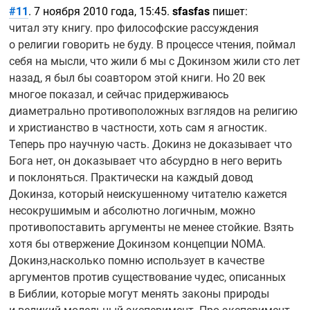
#11
. 7 ноября 2010 года, 15:45.
sfasfas
пишет:
читал эту книгу. про философские рассуждения
о религии говорить не буду. В процессе чтения, поймал
себя на мысли, что жили б мы с Докинзом жили сто лет
назад, я был бы соавтором этой книги. Но 20 век
многое показал, и сейчас придерживаюсь
диаметрально противоположных взглядов на религию
и христианство в частности, хоть сам я агностик.
Теперь про научную часть. Докинз не доказывает что
Бога нет, он доказывает что абсурдно в него верить
и поклоняться. Практически на каждый довод
Докинза, который неискушенному читателю кажется
несокрушимым и абсолютно логичным, можно
противопоставить аргументы не менее стойкие. Взять
хотя бы отвержение Докинзом концепции NOMA.
Докинз,насколько помню использует в качестве
аргументов против существование чудес, описанных
в Библии, которые могут менять законы природы