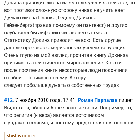
Докинз приводит имена известных
ученых-атеистов,
но
вот противоположную сторону никак не учитывает.
Думаю имена Планка, Геделя, Дайсона,
Гейзенберга(правда
по-моему
он пантеист) и других
поубавили бы эйфорию
читающего-атеиста.
Статистику Докинз приводит не всю. Есть другие
данные про число американских
ученых-верующих.
Очень глупо на мой взгляд, прочитав книгу Докинза
принимать атеистическое мировоззрение. Кстати
после прочтения книги нескоторые люди покончили
с собой… Понимаю почему. Автору
следует побольше думать о собственных трудах
#12
. 7 ноября 2010 года, 17:41.
Роман Парпалак
пишет:
Вы, кстати, обошли более важные вещи. Например, то,
что религия (и вера) является источником
фундаментализма, и поэтому представляется опасной.
sfasfas
пишет: