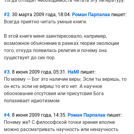
Тогда отпадёт необходимость читать эту литературу.
#2
. 30 марта 2009 года, 18:04.
Роман Парпалак
пишет:
Всегда приятно читать умные книги.
В этой книге меня заинтересовало, например,
возможное объяснение в рамках теории эволюции
того, откуда появилась религия и почему она
существует до сих пор.
#3
. 8 июня 2009 года, 05:31.
HaMI
пишет:
По моему — Бог это наличие веры. Эсли ты веришь, то
он есть эсли не вериш то его нет. А научное
обоснование отсутсвия или присутсвия Бога
попахивает идиотизмом
#4
. 8 июня 2009 года, 14:35.
Роман Парпалак
пишет:
Почему же? С философской точки зрения вполне
можно рассматривать научность или ненаучность