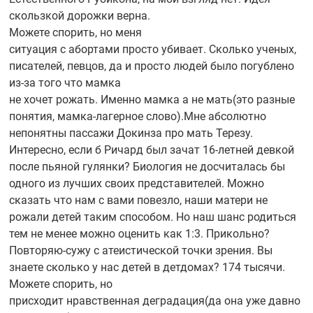
скользкой дорожки верна.
Можете спорить, но меня
ситуация с абортами просто убивает. Сколько ученых,
писателей, певцов, да и просто людей было погублено
из-за
того что мамка
не хочет рожать. Именно мамка а не мать(это разные
понятия,
мамка-лагерное
слово).Мне абсолютно
непонятны пассажи Докинза про мать Терезу.
Интересно, если б Ричард был зачат
16-летней
девкой
после пьяной гулянки? Биология не досчиталась бы
одного из лучших своих представителей. Можно
сказать что нам с вами повезло, наши матери не
рожали детей таким способом. Но наш шанс родиться
тем не менее можно оценить как 1:3. Прикольно?
Повторяю-сужу
с атеистической точки зрения. Вы
знаете сколько у нас детей в детдомах? 174 тысячи.
Можете спорить, но
присходит нравственная деградация(да она уже давно