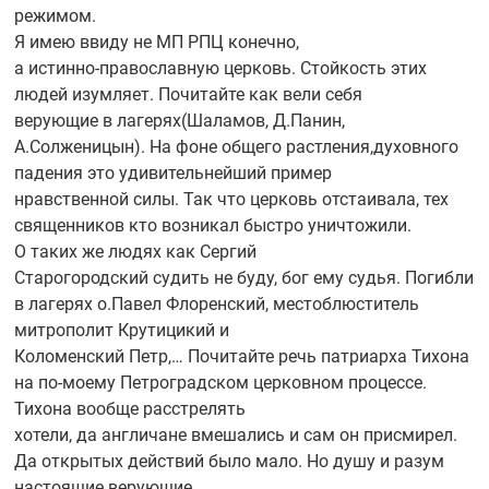
режимом.
Я имею ввиду не МП РПЦ конечно,
а
истинно-православную
церковь. Стойкость этих
людей изумляет. Почитайте как вели себя
верующие в лагерях(Шаламов, Д.Панин,
А.Солженицын). На фоне общего растления,духовного
падения это удивительнейший пример
нравственной силы. Так что церковь отстаивала, тех
священников кто возникал быстро уничтожили.
О таких же людях как Сергий
Старогородский судить не буду, бог ему судья. Погибли
в лагерях о.Павел Флоренский, местоблюститель
митрополит Крутицикий и
Коломенский Петр,… Почитайте речь патриарха Тихона
на
по-моему
Петроградском церковном процессе.
Тихона вообще расстрелять
хотели, да англичане вмешались и сам он присмирел.
Да открытых действий было мало. Но душу и разум
настоящие верующие