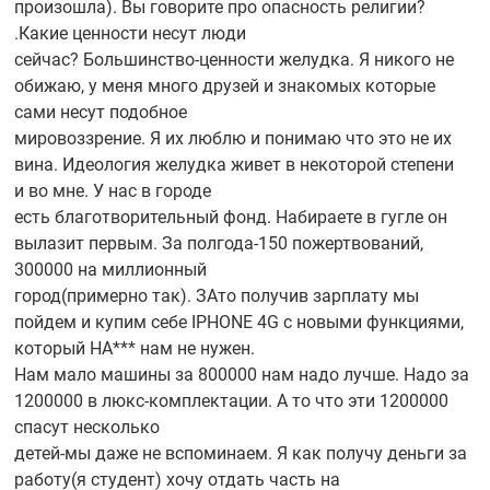
произошла). Вы говорите про опасность религии?
.Какие ценности несут люди
сейчас?
Большинство-ценности
желудка. Я никого не
обижаю, у меня много друзей и знакомых которые
сами несут подобное
мировоззрение. Я их люблю и понимаю что это не их
вина. Идеология желудка живет в некоторой степени
и во мне. У нас в городе
есть благотворительный фонд. Набираете в гугле он
вылазит первым. За
полгода-150
пожертвований,
300000 на миллионный
город(примерно так). ЗАто получив зарплату мы
пойдем и купим себе IPHONE 4G с новыми функциями,
который НА*** нам не нужен.
Нам мало машины за 800000 нам надо лучше. Надо за
1200000 в
люкс-комплектации.
А то что эти 1200000
спасут несколько
детей-мы
даже не вспоминаем. Я как получу деньги за
работу(я студент) хочу отдать часть на