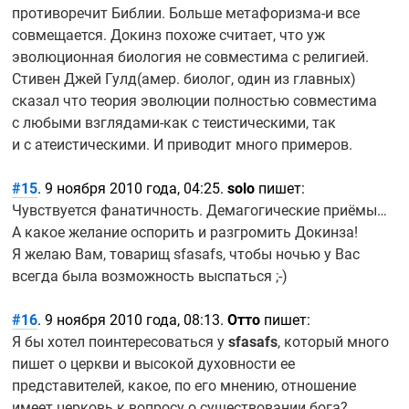
противоречит Библии. Больше
метафоризма-и
все
совмещается. Докинз похоже считает, что уж
эволюционная биология не совместима с религией.
Стивен Джей Гулд(амер. биолог, один из главных)
сказал что теория эволюции полностью совместима
с любыми
взглядами-как
с теистическими, так
и с атеистическими. И приводит много примеров.
#15
. 9 ноября 2010 года, 04:25.
solo
пишет:
Чувствуется фанатичность. Демагогические приёмы…
А какое желание оспорить и разгромить Докинза!
Я желаю Вам, товарищ sfasafs, чтобы ночью у Вас
всегда была возможность выспаться
;-)
#16
. 9 ноября 2010 года, 08:13.
Отто
пишет:
Я бы хотел поинтересоваться у
sfasafs
, который много
пишет о церкви и высокой духовности ее
представителей, какое, по его мнению, отношение
имеет церковь к вопросу о существовании бога?