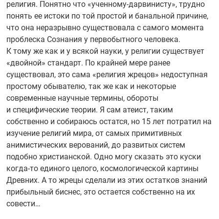
религия. Понятно что
«ученному-дарвинисту»,
трудно
понять ее истоки по той простой и банальной причине,
что она неразрывно существовала с самого момента
проблеска Сознания у первобытного человека.
К тому же как и у всякой науки, у религии существует
«двойной» стандарт. По крайней мере ранее
существовал, это сама «религия жрецов» недоступная
простому обывателю, так же как и некоторые
современные научные термины, обороты
и специфические теории. Я сам атеист, таким
собственно и собираюсь остатся, но 15 лет потратил на
изучение религий мира, от самых примитивных
анимистических верований, до развитых систем
подобно христианской. Одно могу сказать это куски
когда-то
единого целого, космологической картины
Древних. А то жрецы сделали из этих остатков знаний
прибыльный биснес, это остается собственно на их
совести…