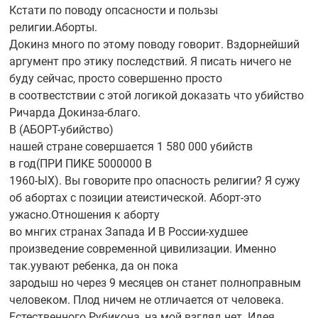
Кстати по поводу опсасности и пользы
религии.Аборты.
Докинз много по этому поводу говорит. Вздорнейший
аргумент про этику последствий. Я писать ничего не
буду сейчас, просто совершенно просто
в соотвестствии с этой логикой доказать что убийство
Ричарда
Докинза-благо.
В
(АБОРТ-убийство)
нашей стране совершается 1 580 000 убийств
в год(ПРИ ПИКЕ 5000000 В
1960-ЫХ).
Вы говорите про опасность религии? Я сужу
об абортах с позиции атеистической.
Аборт-это
ужасно.Отношения к аборту
во мнгих странах Запада И В
России-худшее
произведение современной цивилизации. Именно
так.уувают ребенка, да он пока
зародыш но через 9 месяцев он станет полноправным
человеком. Плод ничем не отличается от человека.
Естественного Рубикона, на мой взгляд нет. Идея