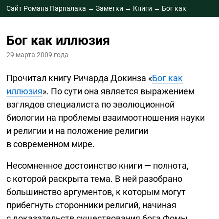
Сайт Романа Парпалака
→
Заметки
→
Книги
→
Бог как
иллюзия
Бог как иллюзия
29 марта 2009 года
Прочитал книгу Ричарда Докинза «
Бог как
иллюзия
». По сути она является выражением
взглядов специалиста по эволюционной
биологии на проблемы взаимоотношения науки
и религии и на положение религии
в современном мире.
Несомненное достоинство книги — полнота,
с которой раскрыта тема. В ней разобрано
большинство аргументов, к которым могут
прибегнуть сторонники религий, начиная
с доказательств существования бога Фомы