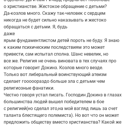
о христианстве. Жестокое обращение с детьми?
Да-козлов
много. Скажу
так-человек
с сердцем
никогда не будет сильно наказывать и жестоко
обращаться с детьми. Я, будь
даже
ярым фундаментлистом детей пороть не буду. Я знаю
к каким психическим последствиям это может
привести, сам испытал сполна. Шанс невелик, но
все же. Религия не очень виновата в тех случаях про
которые говорит Докинз. Козлов много везде.
Только вот либеральный воинствующий атеизм
сделает гооооораздо больше зла с детьми чем
религиозные фанатики.
Честно говоря устал писать. Господин Докинз в глазах
большинства людей вышел победителем в бое
с религией(но сделал это,на мой взгляд лишь за счет
таланта блестящего полемиста). Но вот что он может
предложить обществу вместо христианства? Какой же