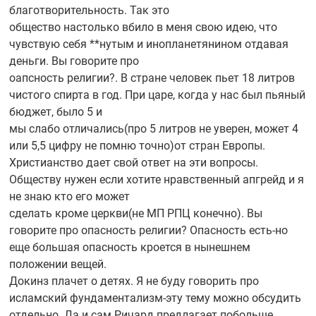
благотворительность. Так это
общество настолько вбило в меня свою идею, что
чувствую себя **нутым и инопланетянином отдавая
деньги. Вы говорите про
оапсность религии?. В стране человек пьет 18 литров
чистого спирта в год. При царе, когда у нас был пьяный
бюджет, было 5 и
мы слабо отличались(про 5 литров не уверен, может 4
или 5,5 цифру не помню точно)от стран Европы.
Христианство дает свой ответ на эти вопросы.
Обществу нужен если хотите нравственный апгрейд и я
не знаю кто его может
сделать кроме церкви(не МП РПЦ конечно). Вы
говорите про опасность религии? Опасность
есть-но
еще большая опасность кроется в нынешнем
положении вещей.
Докинз плачет о детях. Я не буду говорить про
исламский
фундаментализм-эту
тему можно обсудить
отдельно. Да и сам Ричард предлагает побольше