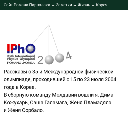
Сайт Романа Парпалака
→
Заметки
→
Жизнь
→
Корея
Корея
Рассказы о
35-й
Международной физической
олимпиаде, проходившей с 15 по 23 июля 2004
года в Корее.
В сборную команду Молдавии вошли я, Дима
Кожухарь, Саша Галамага, Женя Плэмэдялэ
и Женя Сорбало.