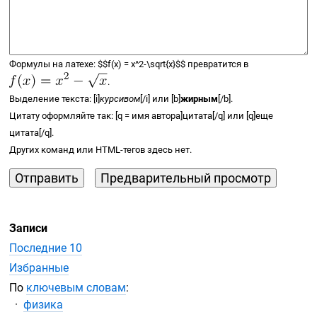
Формулы на латехе:
$$
f(x) =
x^2-\sqrt{x}
$$
превратится в
.
Выделение текста: [i]
курсивом
[/i] или [b]
жирным
[/b].
Цитату оформляйте так: [q = имя автора]цитата[/q] или [q]еще
цитата[/q].
Других команд или
HTML-тегов
здесь нет.
Записи
Последние 10
Избранные
По
ключевым словам
:
физика