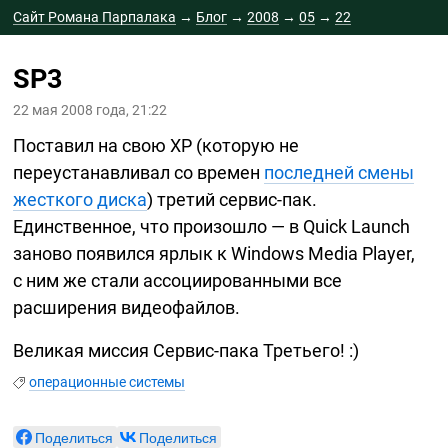
Сайт Романа Парпалака
→
Блог
→
2008
→
05
→
22
SP3
22 мая 2008 года, 21:22
Поставил на свою XP (которую не
переустанавливал со времен
последней смены
жесткого диска
) третий
сервис-пак.
Единственное, что произошло — в Quick Launch
заново появился ярлык к Windows Media Player,
с ним же стали ассоциированными все
расширения видеофайлов.
Великая миссия
Сервис-пака
Третьего! :)
операционные системы
Поделиться
Поделиться