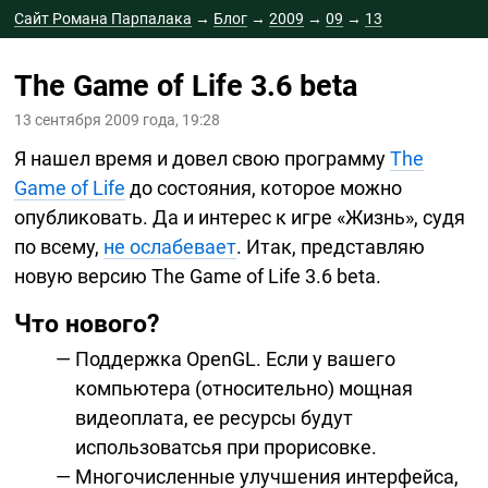
Сайт Романа Парпалака
→
Блог
→
2009
→
09
→
13
The Game of Life 3.6 beta
13 сентября 2009 года, 19:28
Я нашел время и довел свою программу
The
Game of Life
до состояния, которое можно
опубликовать. Да и интерес к игре «Жизнь», судя
по всему,
не ослабевает
. Итак, представляю
новую версию The Game of Life 3.6 beta.
Что нового?
Поддержка OpenGL. Если у вашего
компьютера (относительно) мощная
видеоплата, ее ресурсы будут
использоватсья при прорисовке.
Многочисленные улучшения интерфейса,