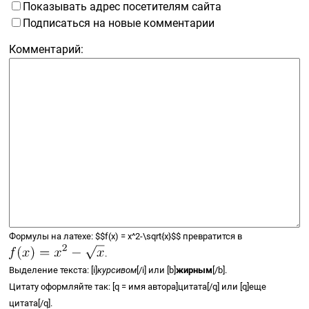
Показывать адрес посетителям сайта
Подписаться на новые комментарии
Комментарий:
Формулы на латехе:
$$
f(x) =
x^2-\sqrt{x}
$$
превратится в
.
Выделение текста: [i]
курсивом
[/i] или [b]
жирным
[/b].
Цитату оформляйте так: [q = имя автора]цитата[/q] или [q]еще
цитата[/q].