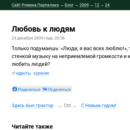
Сайт Романа Парпалака
→
Блог
→
2009
→
12
→
24
Любовь к людям
24 декабря 2009 года, 20:58
Только подумаешь: «Люди, я вас всех люблю!»,
стенкой музыку на неприемлемой громкости и ку
любить людей?
идиоты
·
курение
Поделиться
Поделиться
Здесь был трактор
←
Ctrl
→
C Новым годом!
Читайте также