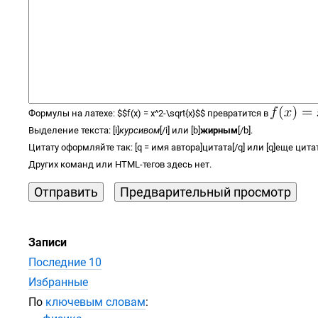
Формулы на латехе:
$$
f(x) =
x^2-\sqrt{x}
$$
превратится в
Выделение текста: [i]
курсивом
[/i] или [b]
жирным
[/b].
Цитату оформляйте так: [q = имя автора]цитата[/q] или [q]еще цитат
Других команд или
HTML-тегов
здесь нет.
Записи
Последние 10
Избранные
По
ключевым словам
: