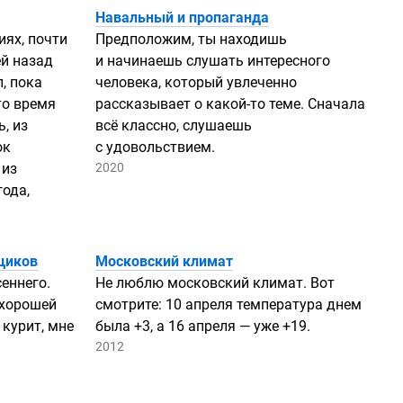
Навальный и пропаганда
иях, почти
Предположим, ты находишь
ей назад
и начинаешь слушать интересного
, пока
человека, который увлеченно
то время
рассказывает о
какой-то
теме. Сначала
, из
всё классно, слушаешь
ок
с удовольствием.
 из
2020
года,
щиков
Московский климат
еннего.
Не люблю московский климат. Вот
 хорошей
смотрите: 10 апреля температура днем
 курит, мне
была +3, а 16 апреля — уже +19.
2012