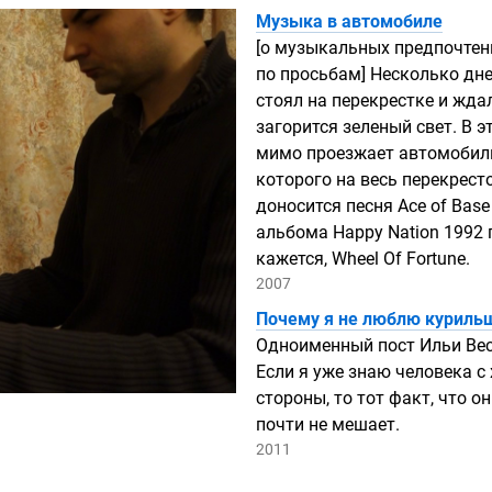
Музыка в автомобиле
[о музыкальных предпочтен
по просьбам] Несколько дн
стоял на перекрестке и ждал
загорится зеленый свет. В э
мимо проезжает автомобиль
которого на весь перекрест
доносится песня Ace of Base
альбома Happy Nation 1992 
кажется, Wheel Of Fortune.
2007
Почему я не люблю куриль
Одноименный пост Ильи Вес
Если я уже знаю человека с
стороны, то тот факт, что он
е
почти не мешает.
2011