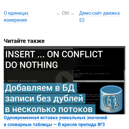
О единицах
←
Ctrl
→
Демо-сайт
движка
измерения
S2
Читайте также
Одновременная вставка уникальных значений
в словарные таблицы — В кресле препода №3