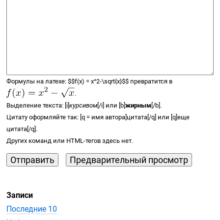
Формулы на латехе:
$$
f(x) =
x^2-\sqrt{x}
$$
превратится в
.
Выделение текста: [i]
курсивом
[/i] или [b]
жирным
[/b].
Цитату оформляйте так: [q = имя автора]цитата[/q] или [q]еще
цитата[/q].
Других команд или
HTML-тегов
здесь нет.
Записи
Последние 10