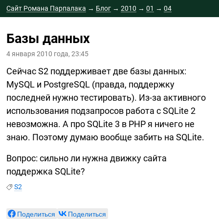
Сайт Романа Парпалака
→
Блог
→
2010
→
01
→
04
Базы данных
4 января 2010 года, 23:45
Сейчас S2 поддерживает две базы данных:
MySQL и PostgreSQL (правда, поддержку
последней нужно тестировать).
Из-за
активного
использования подзапросов работа с SQLite 2
невозможна. А про SQLite 3 в PHP я ничего не
знаю. Поэтому думаю вообще забить на SQLite.
Вопрос: сильно ли нужна движку сайта
поддержка SQLite?
S2
Поделиться
Поделиться