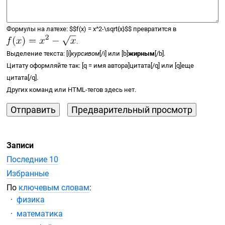
Формулы на латехе:
$$
f(x) =
x^2-\sqrt{x}
$$
превратится в
.
Выделение текста: [i]
курсивом
[/i] или [b]
жирным
[/b].
Цитату оформляйте так: [q = имя автора]цитата[/q] или [q]еще
цитата[/q].
Других команд или
HTML-тегов
здесь нет.
Записи
Последние 10
Избранные
По
ключевым словам
:
физика
математика