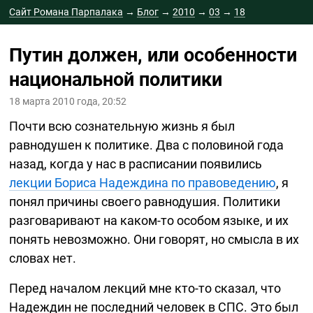
Сайт Романа Парпалака
→
Блог
→
2010
→
03
→
18
Путин должен, или особенности
национальной политики
18 марта 2010 года, 20:52
Почти всю сознательную жизнь я был
равнодушен к политике. Два с половиной года
назад, когда у нас в расписании появились
лекции Бориса Надеждина по правоведению
, я
понял причины своего равнодушия. Политики
разговаривают на
каком-то
особом языке, и их
понять невозможно. Они говорят, но смысла в их
словах нет.
Перед началом лекций мне
кто-то
сказал, что
Надеждин не последний человек в СПС. Это был