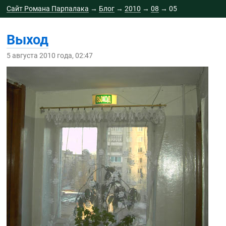
Сайт Романа Парпалака
→
Блог
→
2010
→
08
→
05
Выход
5 августа 2010 года, 02:47