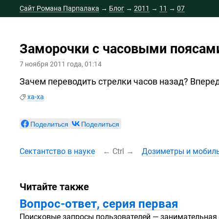
Сайт Романа Парпалака
→
Блог
→
2011
→
11
→
07
Заморочки с часовыми поясам
7 ноября 2011 года, 01:14
Зачем переводить стрелки часов назад? Вперед,
ха-ха
Поделиться
Поделиться
Сектантство в науке
←
Ctrl
→
Дозиметры и мобил
Читайте также
Вопрос-ответ,
серия первая
Поисковые запросы пользователей — занимательная 