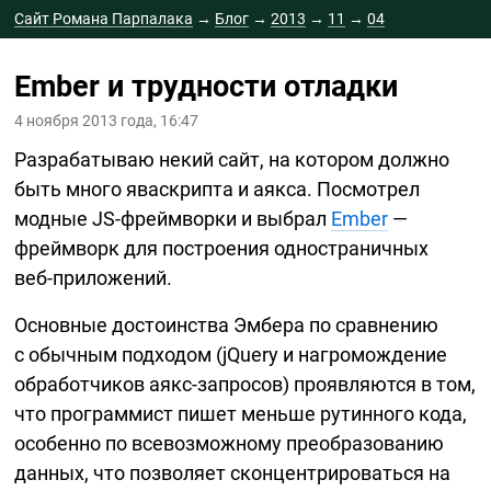
Сайт Романа Парпалака
→
Блог
→
2013
→
11
→
04
Ember и трудности отладки
4 ноября 2013 года, 16:47
Разрабатываю некий сайт, на котором должно
быть много яваскрипта и аякса. Посмотрел
модные
JS-фреймворки
и выбрал
Ember
—
фреймворк для построения одностраничных
веб-приложений.
Основные достоинства Эмбера по сравнению
с обычным подходом (jQuery и нагромождение
обработчиков
аякс-запросов)
проявляются в том,
что программист пишет меньше рутинного кода,
особенно по всевозможному преобразованию
данных, что позволяет сконцентрироваться на