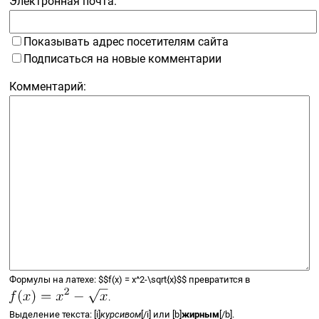
Электронная почта:
Показывать адрес посетителям сайта
Подписаться на новые комментарии
Комментарий:
Формулы на латехе:
$$
f(x) =
x^2-\sqrt{x}
$$
превратится в
.
Выделение текста: [i]
курсивом
[/i] или [b]
жирным
[/b].