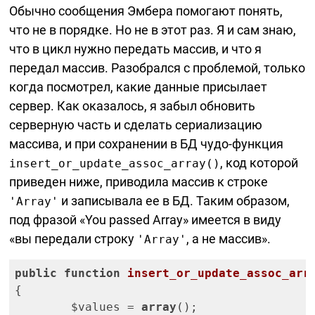
Обычно сообщения Эмбера помогают понять,
что не в порядке. Но не в этот раз. Я и сам знаю,
что в цикл нужно передать массив, и что я
передал массив. Разобрался с проблемой, только
когда посмотрел, какие данные присылает
сервер. Как оказалось, я забыл обновить
серверную часть и сделать сериализацию
массива, и при сохранении в БД
чудо-функция
, код которой
insert_or_update_assoc_array()
приведен ниже, приводила массив к строке
и записывала ее в БД. Таким образом,
'Array'
под фразой «You passed Array» имеется в виду
«вы передали строку
, а не массив».
'Array'
public
function
insert_or_update_assoc_arr
{

	$values = 
array
();
