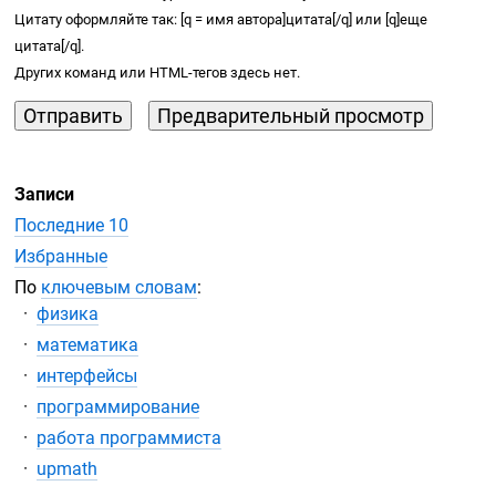
Цитату оформляйте так: [q = имя автора]цитата[/q] или [q]еще
цитата[/q].
Других команд или
HTML-тегов
здесь нет.
Записи
Последние 10
Избранные
По
ключевым словам
:
физика
математика
интерфейсы
программирование
работа программиста
upmath