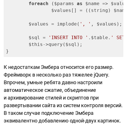
foreach
 ($params 
as
 $name => $value
		$values[] = ((string) $nam
	$values = implode(
', '
, $values);

	$sql = 
'INSERT INTO '
.$table.
' SET
	$this->query($sql);

К недостаткам Эмбера относится его размер.
Фреймворк в несколько раз тяжелее jQuery.
Впрочем, умные ребята давно настроили
автоматическое сжатие, объединение
и архивирование стилей и скриптов при
развертывании сайта из систем контроля версий.
В таком случае подключение Эмбера
эквивалентно добавлению
одной-двух
картинок.