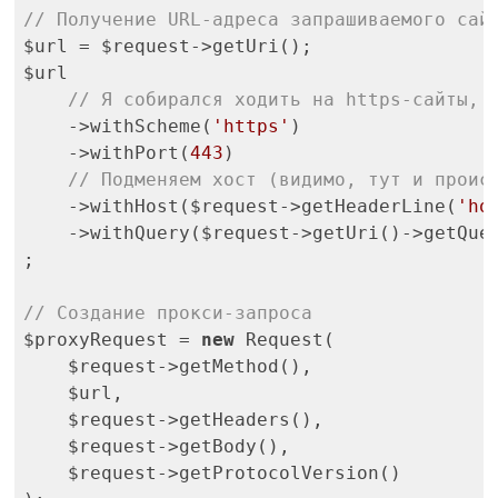
// Получение URL-адреса запрашиваемого сай
$url = $request->getUri();

$url

// Я собирался ходить на https-сайты, 
    ->withScheme(
'https'
)

    ->withPort(
443
)

// Подменяем хост (видимо, тут и проис
    ->withHost($request->getHeaderLine(
'ho
    ->withQuery($request->getUri()->getQuer
;

// Создание прокси-запроса
$proxyRequest = 
new
 Request(

    $request->getMethod(),

    $url,

    $request->getHeaders(),

    $request->getBody(),

    $request->getProtocolVersion()
