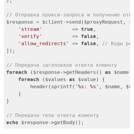
);

// Отправка прокси-запроса и получение отв
$response = $client->send($proxyRequest, [

'stream'
          => 
true
,

'verify'
          => 
false
,

'allow_redirects'
 => 
false
, 
// Коды ре
]);

// Передача заголовков ответа клиенту
foreach
 ($response->getHeaders() 
as
 $name =
foreach
 ($values 
as
 $value) {

        header(sprintf(
'%s: %s'
, $name, $v
    }

}

// Передача тела ответа клиенту
echo