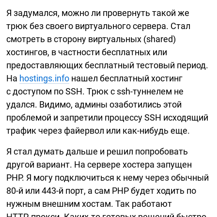
Я задумался, можно ли провернуть такой же
трюк без своего виртуального сервера. Стал
смотреть в сторону виртуальных (shared)
хостингов, в частности бесплатных или
предоставляющих бесплатный тестовый период.
На
hostings.info
нашел бесплатный хостинг
с доступом по SSH. Трюк с
ssh-туннелем
не
удался. Видимо, админы озаботились этой
проблемой и запретили процессу SSH исходящий
трафик через файервол или
как-нибудь
еще.
Я стал думать дальше и решил попробовать
другой вариант. На сервере хостера запущен
PHP. Я могу подключиться к нему через обычный
80-й
или
443-й
порт, а сам PHP будет ходить по
нужным внешним хостам. Так работают
HTTP-прокси.
Каких-то
готовых решений быстро