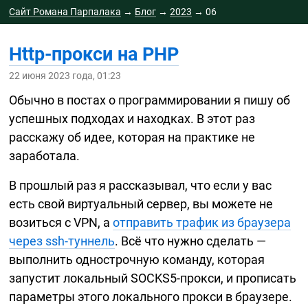
Сайт Романа Парпалака
→
Блог
→
2023
→
06
Http-прокси
на PHP
22 июня 2023 года, 01:23
Обычно в постах о программировании я пишу об
успешных подходах и находках. В этот раз
расскажу об идее, которая на практике не
заработала.
В прошлый раз я рассказывал, что если у вас
есть свой виртуальный сервер, вы можете не
возиться с VPN, а
отправить трафик из браузера
через
ssh-туннель
. Всё что нужно сделать —
выполнить однострочную команду, которая
запустит локальный
SOCKS5-прокси,
и прописать
параметры этого локального прокси в браузере.