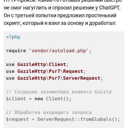
не смог нагуглить и спросил решение у ChatGPT.
Он с третьей попытки предложил простенький
скрипт, который я взял за основу и доработал:
<?php
require
'vendor/autoload.php'
;

use
GuzzleHttp
\
Client
use
GuzzleHttp
\
Psr7
\
Request
use
GuzzleHttp
\
Psr7
\
ServerRequest
;

// Создание экземпляра клиента Guzzle
$client = 
new
 Client();

// Обработка входящего запроса
$request = ServerRequest::fromGlobals();
