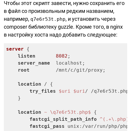
Чтобы этот скрипт завести, нужно сохранить его
в файл со произвольным редким названием,
например,
, и установить через
q7e6r53t.php
composer библиотеку guzzle. Кроме того, в nginx
в настройку хоста надо добавить следующее:
server
 {

listen
8082
;

server_name
  localhost;

root
         /mnt/c/git/proxy;

location
 / {

try_files
$uri
$uri
/ /q7e6r53t.php
    }

location
~ \q7e6r53t.php$
 {

fastcgi_split_path_info
 ^(.+\.php)
fastcgi_pass
 unix:/var/run/php/php7