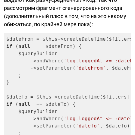
рассмотрим фрагмент сгенерированного кода
(дополнительный плюс в том, что на это некому
обижаться, по крайней мере пока):
$dateFrom = $this->createDateTime($filters
if
 (
null
 !== $dateFrom) {

    $queryBuilder

        ->andWhere(
'log.loggedAt >= :dateF
        ->setParameter(
'dateFrom'
, $dateFro
    ;

}

$dateTo = $this->createDateTime($filters[
'
if
 (
null
 !== $dateTo) {

    $queryBuilder

        ->andWhere(
'log.loggedAt <= :dateT
        ->setParameter(
'dateTo'
, $dateTo)

    ;
