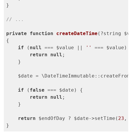
}

// ...
private
function
createDateTime
(?string $v
{

if
 (
null
 === $value || 
''
 === $value) {
return
null
;

    }

    $date = \DateTimeImmutable::createFrom
if
 (
false
 === $date) {

return
null
;

    }

return
 $endOfDay ? $date->setTime(
23
, 