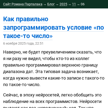
Сайт Романа Парпалака
→
Блог
→
2025
→
11
→
06
Как правильно
запрограммировать условие «по
такое-то
число»
6 ноября 2025 года, 22:51
Наверно, не будет преувеличением сказать, что
я ни разу не видел, чтобы
кто-то
из коллег
правильно программировал верхнюю границу
диапазона дат. Эта типовая задача возникает,
когда нужно вывести
какие-то
записи с
такого-то
по
такое-то
число.
Сейчас, в эпоху нейросетей, легко обобщить это
наблюдение на всех программистов. Нейросети
выдают как раз «усредненный» код. Так что