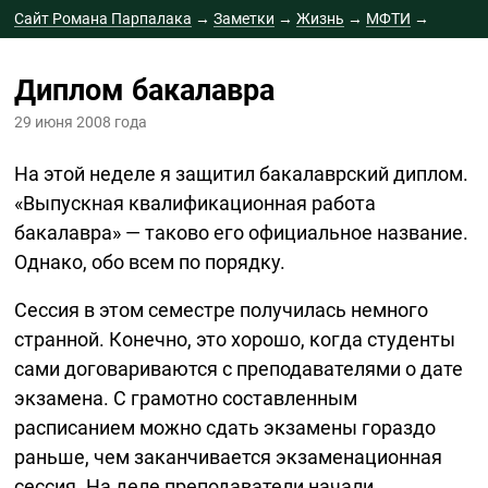
Сайт Романа Парпалака
→
Заметки
→
Жизнь
→
МФТИ
→
Диплом бакалавра
Диплом бакалавра
29 июня 2008 года
На этой неделе я защитил бакалаврский диплом.
«Выпускная квалификационная работа
бакалавра» — таково его официальное название.
Однако, обо всем по порядку.
Сессия в этом семестре получилась немного
странной. Конечно, это хорошо, когда студенты
сами договариваются с преподавателями о дате
экзамена. С грамотно составленным
расписанием можно сдать экзамены гораздо
раньше, чем заканчивается экзаменационная
сессия. На деле преподаватели начали