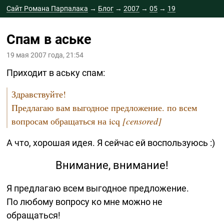
Сайт Романа Парпалака
→
Блог
→
2007
→
05
→
19
Спам в аське
19 мая 2007 года, 21:54
Приходит в аську спам:
Здравствуйте!
Предлагаю вам выгодное предложение. по всем
вопросам обращаться на icq
[censored]
А что, хорошая идея. Я сейчас ей воспользуюсь :)
Внимание, внимание!
Я предлагаю всем выгодное предложение.
По любому вопросу ко мне можно не
обращаться!