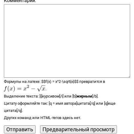
Комментарий:
Формулы на латехе:
$$
f(x) =
x^2-\sqrt{x}
$$
превратится в
.
Выделение текста: [i]
курсивом
[/i] или [b]
жирным
[/b].
Цитату оформляйте так: [q = имя автора]цитата[/q] или [q]еще
цитата[/q].
Других команд или
HTML-тегов
здесь нет.