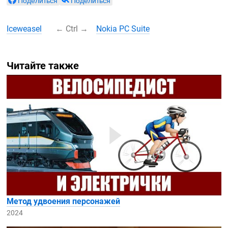
Поделиться
Поделиться
Iceweasel
←
Ctrl
→
Nokia PC Suite
Читайте также
Метод удвоения персонажей
2024