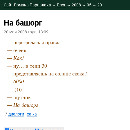
Сайт Романа Парпалака
→
Блог
→
2008
→
05
→
20
На башорг
20 мая 2008 года, 13:09
— перегрелась я правда
— очень
—
Как?
— ну… в тени 30
— представляешь на солнце скока?
—
6000
— :))))
— шутник
—
На башорг
диалоги
·
ха-ха