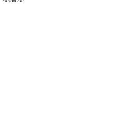
t = 0,009; q = 6