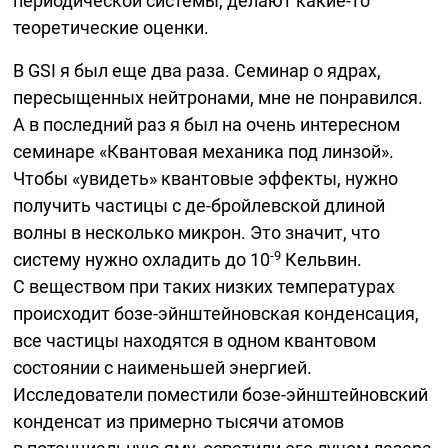
периодической системы, делают
какие-то
теоретические оценки.
В GSI я был еще два раза. Семинар о ядрах,
пересыщенных нейтронами, мне не понравился.
А в последний раз я был на очень интересном
семинаре «Квантовая механика под линзой».
Чтобы «увидеть» квантовые эффекты, нужно
получить частицы с
де-бройлевской
длиной
волны в несколько микрон. Это значит, что
-9
систему нужно охладить до 10
Кельвин.
С веществом при таких низких температурах
происходит
бозе-эйнштейновская
конденсация,
все частицы находятся в одном квантовом
состоянии с наименьшей энергией.
Исследователи поместили
бозе-эйнштейновский
конденсат из примерно тысячи атомов