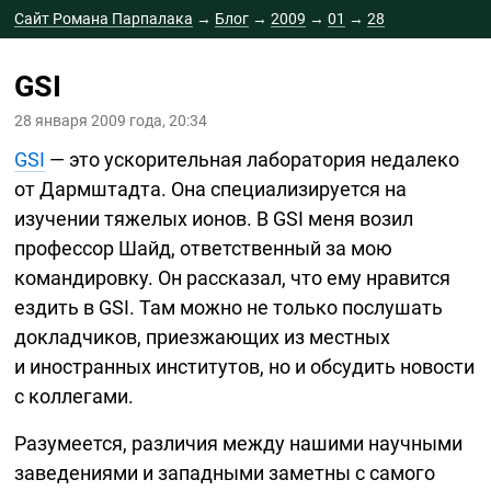
Сайт Романа Парпалака
→
Блог
→
2009
→
01
→
28
GSI
28 января 2009 года, 20:34
GSI
— это ускорительная лаборатория недалеко
от Дармштадта. Она специализируется на
изучении тяжелых ионов. В GSI меня возил
профессор Шайд, ответственный за мою
командировку. Он рассказал, что ему нравится
ездить в GSI. Там можно не только послушать
докладчиков, приезжающих из местных
и иностранных институтов, но и обсудить новости
с коллегами.
Разумеется, различия между нашими научными
заведениями и западными заметны с самого