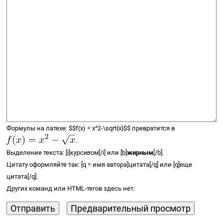
Формулы на латехе:
$$
f(x) =
x^2-\sqrt{x}
$$
превратится в
.
Выделение текста: [i]
курсивом
[/i] или [b]
жирным
[/b].
Цитату оформляйте так: [q = имя автора]цитата[/q] или [q]еще
цитата[/q].
Других команд или
HTML-тегов
здесь нет.