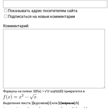
Показывать адрес посетителям сайта
Подписаться на новые комментарии
Комментарий:
Формулы на латехе:
$$
f(x) =
x^2-\sqrt{x}
$$
превратится в
.
Выделение текста: [i]
курсивом
[/i] или [b]
жирным
[/b].