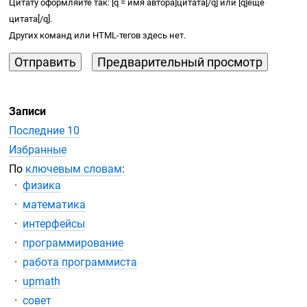
Цитату оформляйте так: [q = имя автора]цитата[/q] или [q]еще
цитата[/q].
Других команд или
HTML-тегов
здесь нет.
Записи
Последние 10
Избранные
По
ключевым словам
:
физика
математика
интерфейсы
программирование
работа программиста
upmath
совет