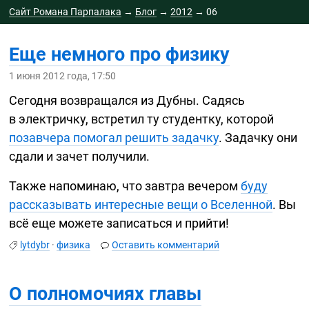
Сайт Романа Парпалака
→
Блог
→
2012
→
06
Еще немного про физику
1 июня 2012 года, 17:50
Сегодня возвращался из Дубны. Садясь
в электричку, встретил ту студентку, которой
позавчера помогал решить задачку
. Задачку они
сдали и зачет получили.
Также напоминаю, что завтра вечером
буду
рассказывать интересные вещи о Вселенной
. Вы
всё еще можете записаться и прийти!
lytdybr
·
физика
Оставить комментарий
О полномочиях главы