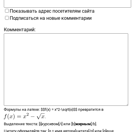
Показывать адрес посетителям сайта
Подписаться на новые комментарии
Комментарий:
Формулы на латехе:
$$
f(x) =
x^2-\sqrt{x}
$$
превратится в
.
Выделение текста: [i]
курсивом
[/i] или [b]
жирным
[/b].
Цитату оформляйте так: [q = имя автора]цитата[/q] или [q]еще