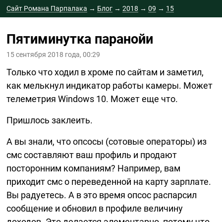
Сайт Романа Парпалака
→
Блог
→
2018
→
09
→
15
Пятиминутка паранойи
15 сентября 2018 года, 00:29
Только что ходил в хроме по сайтам и заметил,
как мелькнул индикатор работы камеры. Может
телеметрия Windows 10. Может еще что.
Пришлось заклеить.
А вы знали, что опсосы (сотовые операторы) из
смс составляют ваш профиль и продают
посторонним компаниям? Например, вам
приходит смс о переведенной на карту зарплате.
Вы радуетесь. А в это время опсос распарсил
сообщение и обновил в профиле величину
доходов. Это делается элементарно, потому что