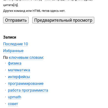
цитата[/q].
Других команд или
HTML-тегов
здесь нет.
Записи
Последние 10
Избранные
По
ключевым словам
:
физика
математика
интерфейсы
программирование
работа программиста
upmath
совет