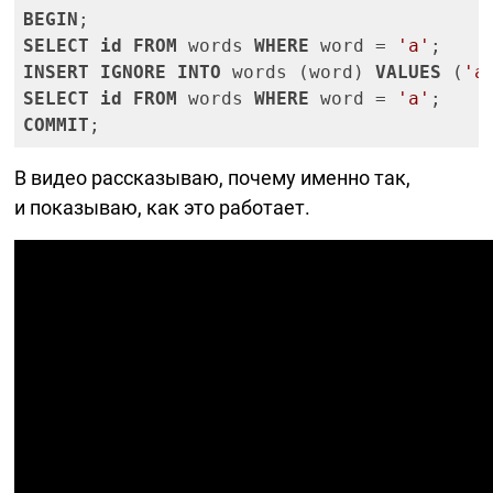
BEGIN
SELECT
id
FROM
 words 
WHERE
 word = 
'a'
INSERT
IGNORE
INTO
 words (word) 
VALUES
 (
'a
SELECT
id
FROM
 words 
WHERE
 word = 
'a'
COMMIT
;
В видео рассказываю, почему именно так,
и показываю, как это работает.