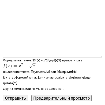
Формулы на латехе:
$$
f(x) =
x^2-\sqrt{x}
$$
превратится в
.
Выделение текста: [i]
курсивом
[/i] или [b]
жирным
[/b].
Цитату оформляйте так: [q = имя автора]цитата[/q] или [q]еще
цитата[/q].
Других команд или
HTML-тегов
здесь нет.