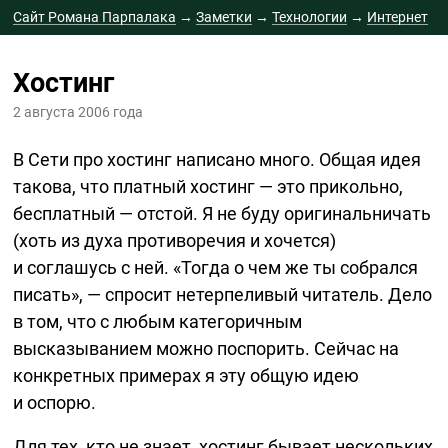
Сайт Романа Парпалака
→
Заметки
→
Технологии
→
Интернет
→
Хостинг
Хостинг
2 августа 2006 года
В Сети про хостинг написано много. Общая идея
такова, что платный хостинг — это прикольно,
бесплатный — отстой. Я не буду оригинальничать
(хоть из духа противоречия и хочется)
и соглашусь с ней. «Тогда о чем же ты собрался
писать», — спросит нетерпеливый читатель. Дело
в том, что с любым категоричным
высказыванием можно поспорить. Сейчас на
конкретных примерах я эту общую идею
и оспорю.
Для тех, кто не знает, хостинг бывает нескольких