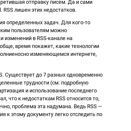
претившая отправку писем. Да и сами
l.
RSS лишен этих недостатков.
ния определенных задач. Для
кого-то
аким пользователям можно
ки изменений в
RSS-канале
на
вообще, время покажет, какие технологии
молниеносно изменяющемся интернете,
S. Существует до 7 разных одновременно
деленные трудности (см. подробную
дартизация и использование последнего
ал, что к недостаткам RSS относится то,
ечно, проблема эта надумана. Ведь RSS —
ия к этому документу легко отследить по