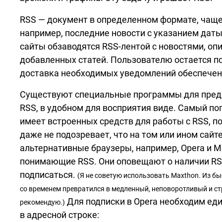
RSS — документ в определенном формате, чаще
например, последние новости с указанием даты
сайты обзаводятся
RSS-лентой
с новостями, оп
добавленных статей. Пользователю остается по
доставка необходимых уведомлений обеспечен
Существуют специальные программы для предс
RSS, в удобном для восприятия виде. Самый попу
имеет встроенных средств для работы с RSS, п
даже не подозревает, что на том или ином сайт
альтернативные браузеры, например, Opera и M
понимающие RSS. Они оповещают о наличии
RS
подписаться.
(Я не советую использовать Maxthon. Из быс
со временем превратился в медленный, неповоротливый и ст
Для подписки в Opera необходим еди
рекомендую.)
в адресной строке: