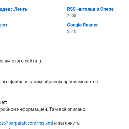
Яндекс.Ленты
RSS-читалка
в Опере
2008
 лет
Google Reader
2010
лям этого сайта :)
дного файла и каким образом прописываются
ет:
одробной информацией. Там всё описано.
ps://parpalak.com/rss.xml
и заглянуть