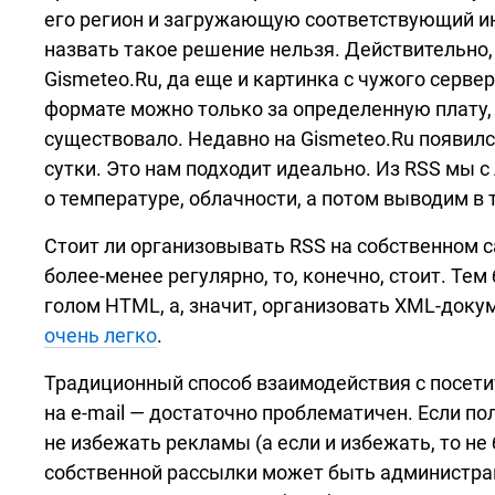
его регион и загружающую соответствующий и
назвать такое решение нельзя. Действительно,
Gismeteo.Ru, да еще и картинка с чужого серве
формате можно только за определенную плату,
существовало. Недавно на Gismeteo.Ru появил
сутки. Это нам подходит идеально. Из RSS мы
о температуре, облачности, а потом выводим в 
Стоит ли организовывать RSS на собственном с
более-менее
регулярно, то, конечно, стоит. Тем
голом HTML, а, значит, организовать
XML-доку
очень легко
.
Традиционный способ взаимодействия с посет
на
e-mail —
достаточно проблематичен. Если пол
не избежать рекламы (а если и избежать, то не
собственной рассылки может быть администрац