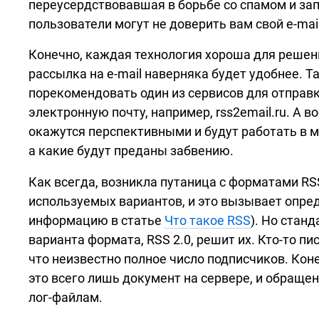
переусердствовавшая в борьбе со спамом и за
пользователи могут не доверить вам свой
e-mai
Конечно, каждая технология хороша для реше
рассылка на
e-mail
наверняка будет удобнее. Т
порекомендовать один из сервисов для отправ
электронную почту, например, rss2email.ru. А 
окажутся перспективными и будут работать в 
а какие будут преданы забвению.
Как всегда, возникла путаница с форматами RS
используемых вариантов, и это вызывает опре
информацию в статье
Что такое RSS
). Но стан
варианта формата, RSS 2.0, решит их.
Кто-то
пис
что неизвестно полное число подписчиков. Кон
это всего лишь документ на сервере, и обращен
лог-файлам.