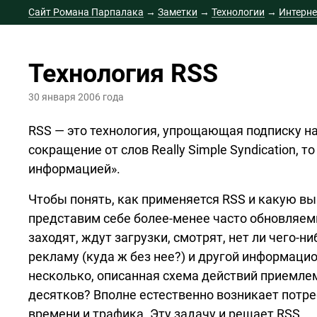
Сайт Романа Парпалака
→
Заметки
→
Технологии
→
Интерне
Технология RSS
30 января 2006 года
RSS — это технология, упрощающая подписку на
сокращение от слов Really Simple Syndication, 
информацией».
Чтобы понять, как применяется RSS и какую вы
представим себе
более-менее
часто обновляемы
заходят, ждут загрузки, смотрят, нет ли
чего-ни
рекламу (куда ж без нее?) и другой информаци
несколько, описанная схема действий приемлем
десятков? Вполне естественно возникает потр
времени и трафика. Эту задачу и решает RSS.