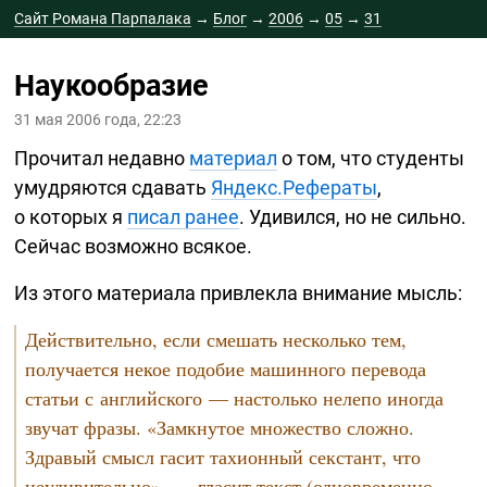
Сайт Романа Парпалака
→
Блог
→
2006
→
05
→
31
Наукообразие
31 мая 2006 года, 22:23
Прочитал недавно
материал
о том, что студенты
умудряются сдавать
Яндекс.Рефераты
,
о которых я
писал ранее
. Удивился, но не сильно.
Сейчас возможно всякое.
Из этого материала привлекла внимание мысль:
Действительно, если смешать несколько тем,
получается некое подобие машинного перевода
статьи с английского — настолько нелепо иногда
звучат фразы. «Замкнутое множество сложно.
Здравый смысл гасит тахионный секстант, что
неудивительно», — гласит текст (одновременно