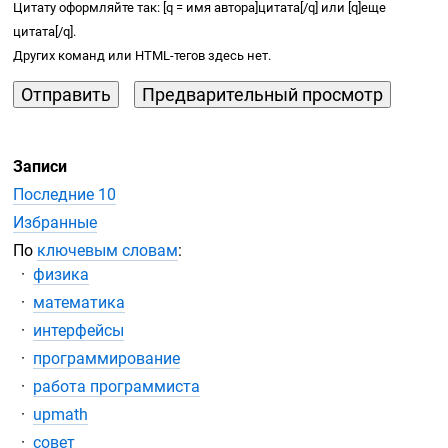
Цитату оформляйте так: [q = имя автора]цитата[/q] или [q]еще
цитата[/q].
Других команд или
HTML-тегов
здесь нет.
Записи
Последние 10
Избранные
По
ключевым словам
:
физика
математика
интерфейсы
программирование
работа программиста
upmath
совет