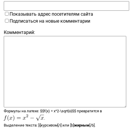
Показывать адрес посетителям сайта
Подписаться на новые комментарии
Комментарий:
Формулы на латехе:
$$
f(x) =
x^2-\sqrt{x}
$$
превратится в
.
Выделение текста: [i]
курсивом
[/i] или [b]
жирным
[/b].