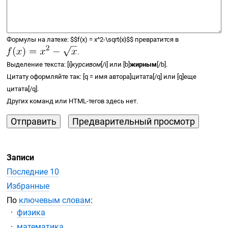
Формулы на латехе:
$$
f(x) =
x^2-\sqrt{x}
$$
превратится в
.
Выделение текста: [i]
курсивом
[/i] или [b]
жирным
[/b].
Цитату оформляйте так: [q = имя автора]цитата[/q] или [q]еще
цитата[/q].
Других команд или
HTML-тегов
здесь нет.
Записи
Последние 10
Избранные
По
ключевым словам
:
физика
математика