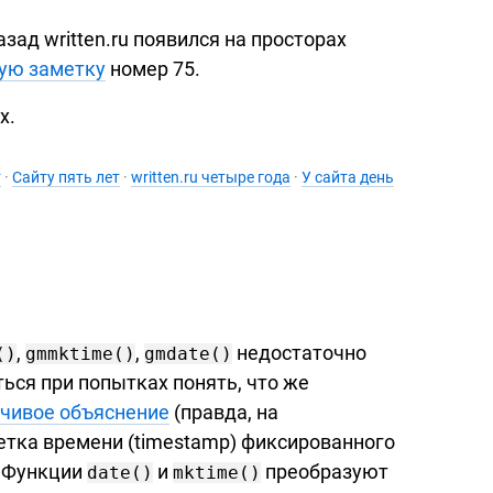
азад written.ru появился на просторах
ую заметку
номер 75.
х.
т
·
Сайту пять лет
·
written.ru четыре года
·
У сайта день
,
,
недостаточно
()
gmmktime()
gmdate()
ься при попытках понять, что же
чивое объяснение
(правда, на
етка времени (timestamp) фиксированного
. Функции
и
преобразуют
date()
mktime()