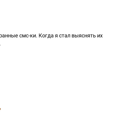
транные
смс-ки.
Когда я стал выяснять их
.
?