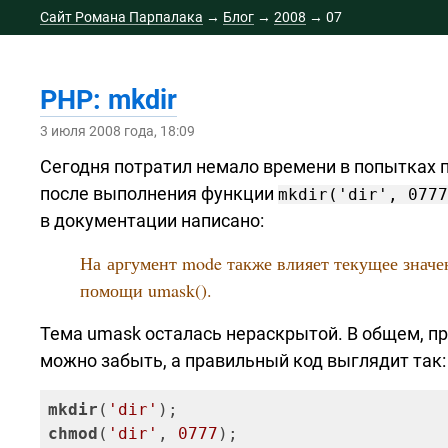
Сайт Романа Парпалака
→
Блог
→
2008
→
07
PHP: mkdir
3 июля 2008 года, 18:09
Сегодня потратил немало времени в попытках по
после выполнения функции
mkdir('dir', 077
в документации написано:
На аргумент mode также влияет текущее значе
помощи umask().
Тема umask осталась нераскрытой. В общем, пр
можно забыть, а правильный код выглядит так:
mkdir
(
'dir'
chmod
(
'dir'
, 
0777
);