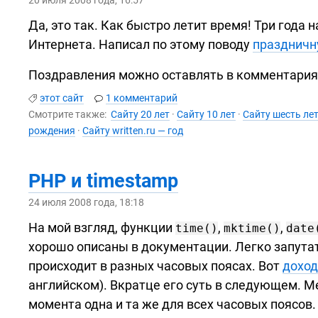
Да, это так. Как быстро летит время! Три года н
Интернета. Написал по этому поводу
праздничн
Поздравления можно оставлять в комментария
этот сайт
1 комментарий
Смотрите также:
Cайту 20 лет
·
Сайту 10 лет
·
Сайту шесть ле
рождения
·
Сайту written.ru — год
PHP и timestamp
24 июля 2008 года, 18:18
На мой взгляд, функции
,
,
time()
mktime()
date
хорошо описаны в документации. Легко запутат
происходит в разных часовых поясах. Вот
доход
английском). Вкратце его суть в следующем. М
момента одна и та же для всех часовых поясов