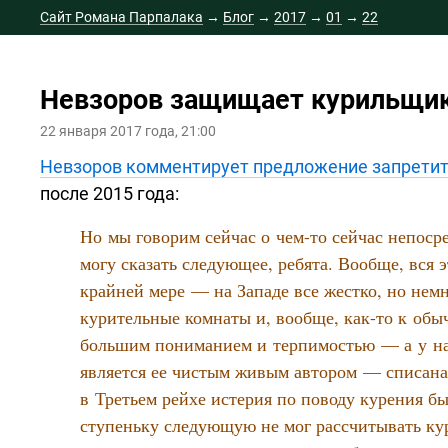
Сайт Романа Парпалака
→
Блог
→
2017
→
01
→
22
Невзоров защищает курильщи
22 января 2017 года, 21:00
Невзоров комментирует предложение запретит
после 2015 года:
Но мы говорим сейчас о
чем-то
сейчас непоср
могу сказать следующее, ребята. Вообще, вся э
крайней мере — на Западе все жестко, но нем
курительные комнаты и, вообще,
как-то
к обыч
большим пониманием и терпимостью — а у нас
является ее чистым живым автором — списана, 
в Третьем рейхе истерия по поводу курения б
ступеньку следующую не мог рассчитывать к