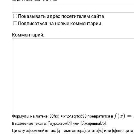
Показывать адрес посетителям сайта
Подписаться на новые комментарии
Комментарий:
Формулы на латехе:
$$
f(x) =
x^2-\sqrt{x}
$$
превратится в
Выделение текста: [i]
курсивом
[/i] или [b]
жирным
[/b].
Цитату оформляйте так: [q = имя автора]цитата[/q] или [q]еще цитат