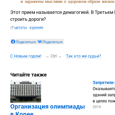
и заражены мыслями о здоровом образе жизни
Этот прием называется демагогией. В Третьем 
строить дороги?
цитаты
·
курение
Поделиться
Поделиться
С Новым годом!
←
Ctrl
→
Так кто же судьи?
Читайте также
Запретили 
Оказываетс
зданий зап
в целях по
Организация олимпиады
2019
в Корее