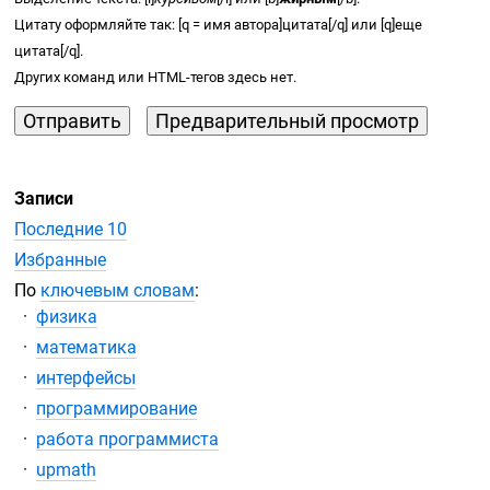
Цитату оформляйте так: [q = имя автора]цитата[/q] или [q]еще
цитата[/q].
Других команд или
HTML-тегов
здесь нет.
Записи
Последние 10
Избранные
По
ключевым словам
:
физика
математика
интерфейсы
программирование
работа программиста
upmath