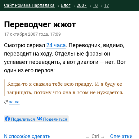
Сайт Романа Парпалака
→
Блог
→
2007
→
10
→
17
Переводчег жжот
17 октября 2007 года, 17:09
Смотрю сериал
24 часа
. Переводчик, видимо,
переводит на ходу. Отдельные фразы он
успевает переводить, а вот диалоги — нет. Вот
один из его перлов:
Когда-то
я сказала тебе всю правду. И я буду ее
защищать, потому что она в этом не нуждается.
ха-ха
Поделиться
Поделиться
N способов сделать
←
Ctrl
→
Опечатки