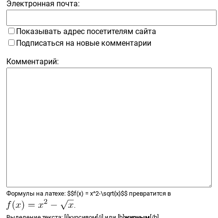
Электронная почта:
Показывать адрес посетителям сайта
Подписаться на новые комментарии
Комментарий:
Формулы на латехе:
$$
f(x) =
x^2-\sqrt{x}
$$
превратится в
.
Выделение текста: [i]
курсивом
[/i] или [b]
жирным
[/b].