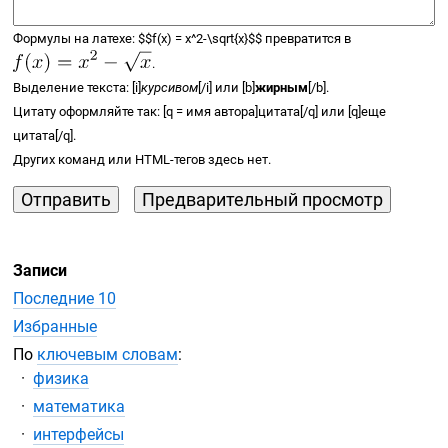
Формулы на латехе:
$$
f(x) =
x^2-\sqrt{x}
$$
превратится в
.
Выделение текста: [i]
курсивом
[/i] или [b]
жирным
[/b].
Цитату оформляйте так: [q = имя автора]цитата[/q] или [q]еще
цитата[/q].
Других команд или
HTML-тегов
здесь нет.
Записи
Последние 10
Избранные
По
ключевым словам
:
физика
математика
интерфейсы