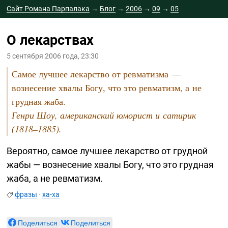
Сайт Романа Парпалака
→
Блог
→
2006
→
09
→
05
О лекарствах
5 сентября 2006 года, 23:30
Самое лучшее лекарство от ревматизма —
вознесение хвалы Богу, что это ревматизм, а не
грудная жаба.
Генри Шоу, американский юморист и сатирик
(1818–1885).
Вероятно, самое лучшее лекарство от грудной
жабы — вознесение хвалы Богу, что это грудная
жаба, а не ревматизм.
фразы
·
ха-ха
Поделиться
Поделиться